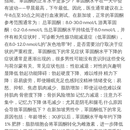
指南。 睪固酮的正常水平是多少？ 睪固酮水平在一天中会
有波动——早晨最高，下午最低。因此，医生通常建议在上
午8点至10点之间进行血液测试。在新加坡，正常的睪固酮
参考范围通常为： 总睪固酮：8.0-30.0 nmol/L 游离睪固
酮：0.2-0.6 nmol/L 当总睪固酮水平持续低于8.0 nmol/L，并
伴有相关症状时，可诊断为性腺功能减退症（低睪固酮）。
在8.0-12.0 nmol/L的”灰色地带”时，是否需要治疗取决于症
状的严重程度。 睪固酮低下的常见症状 睪固酮水平下降的
症状通常是逐渐出现的，很多男性可能没有意识到这些变化
与荷尔蒙有关。常见症状包括： 性欲减退：对性的兴趣明
显降低 勃起功能障碍：勃起硬度下降、难以维持 精力下
降：容易疲劳，即使睡眠充足也感到没精神 情绪变化：易
怒、抑郁、焦虑 肌肉减少、脂肪增加：即使运动也难以保
持肌肉 骨密度下降：骨折风险增加 记忆力减退：注意力不
集中，记忆力下降 体毛减少：尤其是阴毛和腿毛 什么原因
会导致睪固酮低下？ 在新加坡男性中，睪固酮低下的常见
原因包括： 年龄增长：30岁以后，睪固酮水平每年约下降
1% 肥胖：脂肪细胞会将睪固酮转化为雌激素，进一步降低