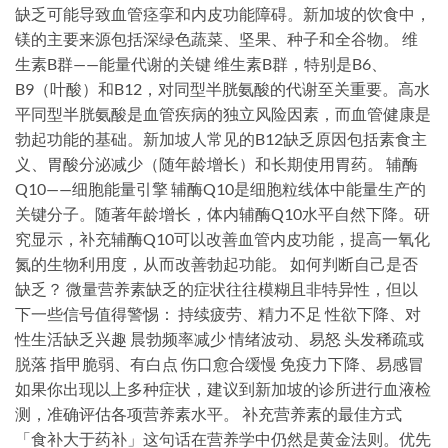
缺乏可能导致血管痉挛和内皮功能障碍。新加坡的饮食中，
镁的主要来源包括深绿色蔬菜、坚果、种子和全谷物。 维
生素B群——能量代谢的关键 维生素B群，特别是B6、
B9（叶酸）和B12，对同型半胱氨酸的代谢至关重要。高水
平同型半胱氨酸是血管疾病的独立风险因素，而血管健康是
勃起功能的基础。新加坡人常见的B12缺乏原因包括素食主
义、胃酸分泌减少（随年龄增长）和长期使用胃药。 辅酶
Q10——细胞能量引擎 辅酶Q10是细胞粒线体中能量生产的
关键分子。随著年龄增长，体内辅酶Q10水平自然下降。研
究显示，补充辅酶Q10可以改善血管内皮功能，提高一氧化
氮的生物利用度，从而改善勃起功能。 如何判断自己是否
缺乏？ 微量营养素缺乏的症状往往模糊且非特异性，但以
下一些信号值得警惕： 持续疲劳、精力不足 性欲下降、对
性生活缺乏兴趣 晨勃频率减少 情绪波动、易怒 头发稀疏或
脱落 指甲脆弱、有白点 伤口愈合缓慢 免疫力下降、易感冒
如果你出现以上多种症状，建议到新加坡的诊所进行血液检
测，准确评估各项营养素水平。 补充营养素的最佳方式
「食补大于药补」这句话在营养学中仍然是黄金法则。优先