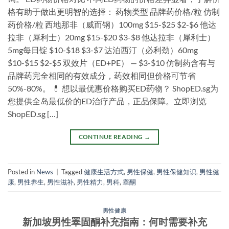
格有助于做出更明智的选择： 药物类型 品牌药价格/粒 仿制
药价格/粒 西地那非（威而钢）100mg $15-$25 $2-$6 他达
拉非（犀利士）20mg $15-$20 $3-$8 他达拉非（犀利士）
5mg每日锭 $10-$18 $3-$7 达泊西汀（必利劲）60mg
$10-$15 $2-$5 双效片（ED+PE） — $3-$10 仿制药含有与
品牌药完全相同的有效成分，药效相同但价格可节省
50%-80%。 💊 想以最优惠价格购买ED药物？ ShopED.sg为
您提供全岛最低价的ED治疗产品，正品保障。立即浏览
ShopED.sg […]
CONTINUE READING
→
Posted in
News
|
Tagged
健康生活方式
,
男性保健
,
男性保健知识
,
男性健
康
,
男性养生
,
男性滋补
,
男性精力
,
男科
,
睾酮
男性健康
新加坡男性睪固酮补充指南：何时需要补充