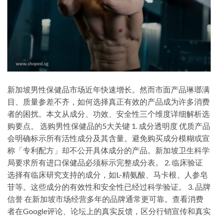
新加坡男性保健品市场近年快速增长。然而市面产品琳瑯满
目、质量参差不齐，如何选择真正有效的产品成为许多消费
者的困扰。本文从成分、功效、安全性三个维度详细解析选
购要点。 选购男性保健品的5大关键 1. 成分透明度 优质产品
会明确标示所有活性成分及其含量。避免购买成分模糊或宣
称「专利配方」却不公开具体成分的产品。新加坡卫生科学
局要求所有进口保健品必须标示完整成分表。 2. 临床验证
选择有临床研究支持的成分，如L-精氨酸、马卡根、人参皂
苷等。这些成分的有效性和安全性已经过科学验证。 3. 品牌
信誉 在新加坡市场经营多年的品牌通常更可靠。查看消费
者在Google评论、论坛上的真实反馈，区分行销宣传和真实