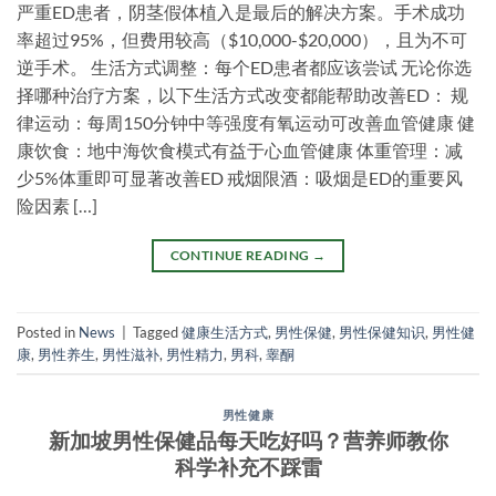
严重ED患者，阴茎假体植入是最后的解决方案。手术成功
率超过95%，但费用较高（$10,000-$20,000），且为不可
逆手术。 生活方式调整：每个ED患者都应该尝试 无论你选
择哪种治疗方案，以下生活方式改变都能帮助改善ED： 规
律运动：每周150分钟中等强度有氧运动可改善血管健康 健
康饮食：地中海饮食模式有益于心血管健康 体重管理：减
少5%体重即可显著改善ED 戒烟限酒：吸烟是ED的重要风
险因素 […]
CONTINUE READING
→
Posted in
News
|
Tagged
健康生活方式
,
男性保健
,
男性保健知识
,
男性健
康
,
男性养生
,
男性滋补
,
男性精力
,
男科
,
睾酮
男性健康
新加坡男性保健品每天吃好吗？营养师教你
科学补充不踩雷