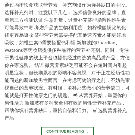
通过均衡饮食获取营养素，补充剂仅作为弥补缺口的手段。
选择补充剂时，注意以下几点： 选择信誉良好的品牌，查
看第三方检测认证 注意剂量，过量补充某些脂溶性维生素
可能导致中毒 考虑产品的生物利用度，如柠檬酸镁比氧化
镁更容易吸收 某些营养素需要搭配其他营养素才能更好地
吸收，如维生素D需要搭配钙和镁 新加坡的Guardian、
Watsons等药妆店提供多种品牌的营养补充剂。同时，专注
于男性健康的线上平台也提供经过筛选的高品质产品，方便
你在家选购。 结语 微营养素缺乏可能不会在短时间内引起
明显症状，但长期累积的影响不容忽视。对于正在经历性功
能问题的新加坡男性而言，在考虑药物治疗之前，不妨先审
视自己的营养状况。有时候，填补那些微小的营养缺口，可
能就是打开性健康之门的钥匙。 🌟 从营养开始，重塑你的
男性活力 新加坡有多种安全和有效的男性营养补充产品，
帮助你填补营养缺口，重拾自信和活力。 🛒 选购营养补充
产品
CONTINUE READING
→