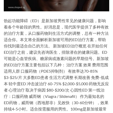
勃起功能障碍（ED）是新加坡男性常见的健康问题，影响
着各个年龄段的男性。好消息是，现代医学提供了多种有效
的治疗方案，从口服药物到生活方式的调整，总有一种方法
适合你。本文将全面解析新加坡可用的ED治疗方案，帮助
你找到最适合自己的方法。 新加坡ED治疗概览 在开始任何
ED治疗之前，建议先咨询医生，排除潜在的健康问题。ED
可能是心血管疾病、糖尿病或激素问题的早期信号。新加坡
的ED治疗方案主要包括以下几种： 治疗方案 效果 费用范围
适用人群 口服药物（PDE5抑制剂） 有效率达70-85%
$3-$25/片 大多数ED患者 生活方式调整 长期改善 免费-低成
本 轻中度ED 冲击波治疗 60-75% $2,000-$5,000 药物无反应
者 心理治疗 取决于病因 $80-$200/次 心因性ED 第一线治
疗：口服药物 威而钢（Viagra / Sildenafil） 作为最知名的
ED药物，威而钢（西地那非）见效快（30-60分钟），效果
持续4-5小时。适合按需服用的男性。100mg是新加坡最常