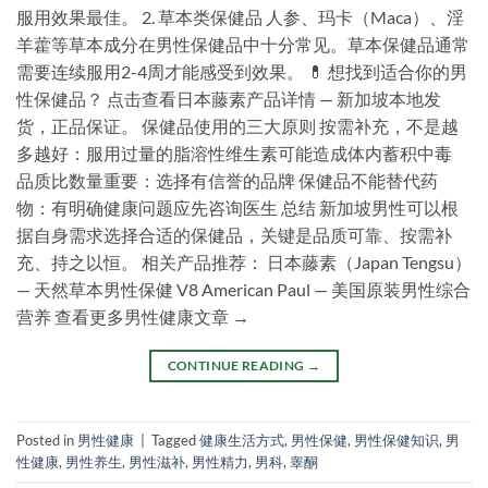
服用效果最佳。 2. 草本类保健品 人参、玛卡（Maca）、淫
羊藿等草本成分在男性保健品中十分常见。草本保健品通常
需要连续服用2-4周才能感受到效果。 💊 想找到适合你的男
性保健品？ 点击查看日本藤素产品详情 — 新加坡本地发
货，正品保证。 保健品使用的三大原则 按需补充，不是越
多越好：服用过量的脂溶性维生素可能造成体内蓄积中毒
品质比数量重要：选择有信誉的品牌 保健品不能替代药
物：有明确健康问题应先咨询医生 总结 新加坡男性可以根
据自身需求选择合适的保健品，关键是品质可靠、按需补
充、持之以恒。 相关产品推荐： 日本藤素（Japan Tengsu）
— 天然草本男性保健 V8 American Paul — 美国原装男性综合
营养 查看更多男性健康文章 →
CONTINUE READING
→
Posted in
男性健康
|
Tagged
健康生活方式
,
男性保健
,
男性保健知识
,
男
性健康
,
男性养生
,
男性滋补
,
男性精力
,
男科
,
睾酮