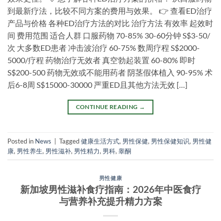
到最新疗法，比较不同方案的费用与效果。 👉 查看ED治疗
产品与价格 各种ED治疗方法的对比 治疗方法 有效率 起效时
间 费用范围 适合人群 口服药物 70-85% 30-60分钟 S$3-50/
次 大多数ED患者 冲击波治疗 60-75% 数周疗程 S$2000-
5000/疗程 药物治疗无效者 真空勃起装置 60-80% 即时
S$200-500 药物无效或不能用药者 阴茎假体植入 90-95% 术
后6-8周 S$15000-30000 严重ED且其他方法无效 […]
CONTINUE READING
→
Posted in
News
|
Tagged
健康生活方式
,
男性保健
,
男性保健知识
,
男性健
康
,
男性养生
,
男性滋补
,
男性精力
,
男科
,
睾酮
男性健康
新加坡男性滋补食疗指南：2026年中医食疗
与营养补充提升精力方案