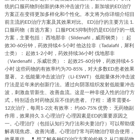
统的口服药物到创新的体外冲击波疗法，新加坡的ED治疗
方案正在变得更加多样化和个性化。本文将为你详细介绍目
前主流的ED治疗方案及其效果对比。 ED治疗的主要方法 1.
口服药物（首选方案） 口服PDE5抑制剂仍是ED治疗的一线
方案，主要包括： 西地那非（Sildenafil，威而钢类）： 起
效30-60分钟，药效持续4-5小时 他达拉非（Tadalafil，犀利
士类）： 起效1-2小时，药效持续36小时 伐地那非
（Vardenafil，乐威壮类）： 起效25-60分钟，药效持续4-5
小时 这些药物的有效率约为70-85%，对大多数ED患者效果
显著。 2. 低能量冲击波治疗（Li-ESWT） 低能量体外冲击波
疗法是近年来的创新疗法。通过向阴茎组织发射低能量冲击
波，刺激血管新生、改善血流。这是一种非侵入性的治疗方
式，特别适合对药物反应不佳的患者。 疗程： 通常需要6-
12次治疗，每周1-2次 有效率： 约60-75% 优势： 无药物副
作用，效果持久 3. 心理治疗 心理因素是ED的重要原因之
一。心理治疗（包括认知行为疗法和夫妻治疗）可以帮助缓
解表现焦虑、改善沟通。心理治疗常与药物治疗联合使用，
效果更佳。 💊 想了解各种ED治疗方案的价格？ 从口服药物