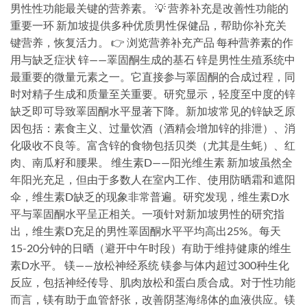
男性性功能最关键的营养素。 💡 营养补充是改善性功能的
重要一环 新加坡提供多种优质男性保健品，帮助你补充关
键营养，恢复活力。 👉 浏览营养补充产品 每种营养素的作
用与缺乏症状 锌——睪固酮生成的基石 锌是男性生殖系统中
最重要的微量元素之一。它直接参与睪固酮的合成过程，同
时对精子生成和质量至关重要。研究显示，轻度至中度的锌
缺乏即可导致睪固酮水平显著下降。新加坡常见的锌缺乏原
因包括：素食主义、过量饮酒（酒精会增加锌的排泄）、消
化吸收不良等。富含锌的食物包括贝类（尤其是生蚝）、红
肉、南瓜籽和腰果。 维生素D——阳光维生素 新加坡虽然全
年阳光充足，但由于多数人在室内工作、使用防晒霜和遮阳
伞，维生素D缺乏的现象非常普遍。研究发现，维生素D水
平与睪固酮水平呈正相关。一项针对新加坡男性的研究指
出，维生素D充足的男性睪固酮水平平均高出25%。每天
15-20分钟的日晒（避开中午时段）有助于维持健康的维生
素D水平。 镁——放松神经系统 镁参与体内超过300种生化
反应，包括神经传导、肌肉放松和蛋白质合成。对于性功能
而言，镁有助于血管舒张，改善阴茎海绵体的血液供应。镁