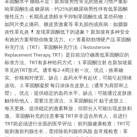
睪固酮水平 睡眠不足：新加坡男性常见的熬夜习惯严重影
响睪固酮生成 糖尿病：约25%的糖尿病男性伴有低睪固酮
慢性压力：长期高皮质醇水平抑制睪固酮生成 某些药物：
如阿片类止痛药、糖皮质激素等 睪丸损伤或疾病：如腮腺
炎性睪丸炎 💊 发现睪固酮低下的迹象？ 新加坡有多种安全
有效的方案帮助你恢复活力。 👉 查看助勃增硬产品 睪固酮
补充疗法（TRT） 睪固酮补充疗法（Testosterone
Replacement Therapy, TRT）是目前治疗确凿低睪固酮症的
标准方法。TRT有多种给药方式： 1. 睪固酮注射 在新加坡最
常见的TRT形式。通常每2-4周注射一次。优点：效果确
实、价格相对便宜。缺点：血药水平有起伏，可能引起情绪
波动。 2. 睪固酮凝胶 每日涂抹在皮肤上（通常为肩部和上
臂）。优点：提供稳定的血药水平。缺点：可能通过皮肤接
触传给他人，需要注意清洁。 3. 睪固酮贴片 贴于皮肤上，
每天更换。提供稳定的激素释放，但部分人可能出现皮肤刺
激。 睪固酮补充的注意事项 TRT并非适合所有人，在进行
TRT前必须进行全面的医学评估： 前列腺健康检查：TRT可
能刺激前列腺生长，需排除前列腺癌风险 血常规检查：睪