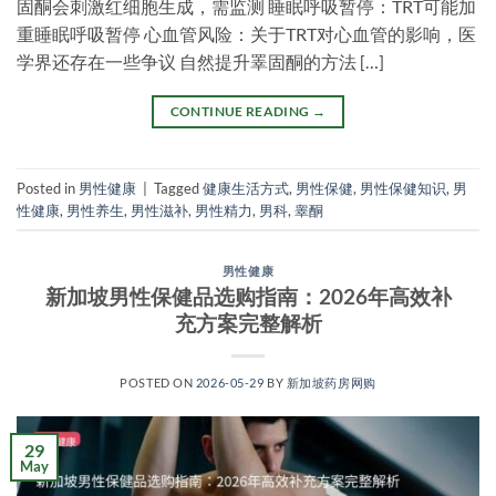
固酮会刺激红细胞生成，需监测 睡眠呼吸暂停：TRT可能加
重睡眠呼吸暂停 心血管风险：关于TRT对心血管的影响，医
学界还存在一些争议 自然提升睪固酮的方法 […]
CONTINUE READING
→
Posted in
男性健康
|
Tagged
健康生活方式
,
男性保健
,
男性保健知识
,
男
性健康
,
男性养生
,
男性滋补
,
男性精力
,
男科
,
睾酮
男性健康
新加坡男性保健品选购指南：2026年高效补
充方案完整解析
POSTED ON
2026-05-29
BY
新加坡药房网购
29
May