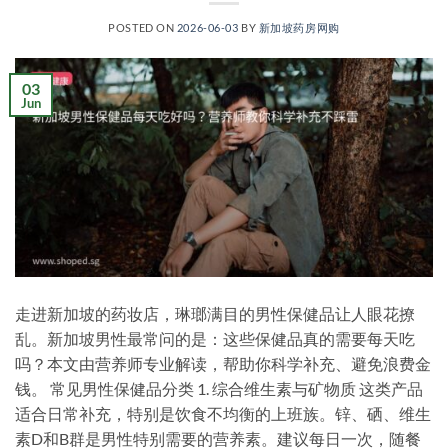
POSTED ON
2026-06-03
BY
新加坡药房网购
03
Jun
走进新加坡的药妆店，琳瑯满目的男性保健品让人眼花撩
乱。新加坡男性最常问的是：这些保健品真的需要每天吃
吗？本文由营养师专业解读，帮助你科学补充、避免浪费金
钱。 常见男性保健品分类 1. 综合维生素与矿物质 这类产品
适合日常补充，特别是饮食不均衡的上班族。锌、硒、维生
素D和B群是男性特别需要的营养素。建议每日一次，随餐