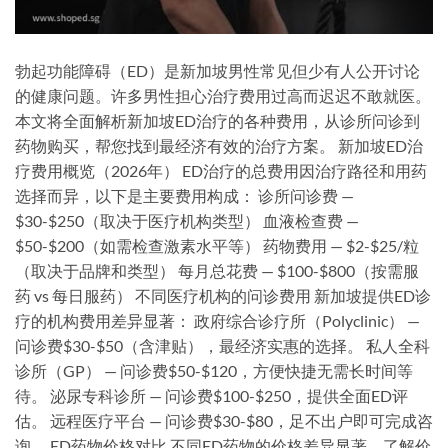
勃起功能障碍（ED）是新加坡男性常见但少有人公开讨论
的健康问题。许多男性担心治疗费用过高而迟迟不敢就医。
本文将全面解析新加坡ED治疗的各种费用，从诊所问诊到
药物购买，帮您找到最经济有效的治疗方案。 新加坡ED治
疗费用概览（2026年） ED治疗的总费用因治疗路径和用药
选择而异，以下是主要费用构成： 诊所问诊费 —
$30-$250（取决于医疗机构类型） 血液检查费 —
$50-$200（如需检查激素水平等） 药物费用 — $2-$25/粒
（取决于品牌和类型） 每月总花费 — $100-$800（按需服
药 vs 每日服药） 不同医疗机构的问诊费用 新加坡提供ED诊
疗的机构费用差异显著： 政府综合诊疗所（Polyclinic） —
问诊费$30-$50（含津贴），最经济实惠的选择。 私人全科
诊所（GP） — 问诊费$50-$120，方便快捷无需长时间等
待。 泌尿专科诊所 — 问诊费$100-$250，提供全面ED评
估。 远程医疗平台 — 问诊费$30-$80，足不出户即可完成咨
询。 ED药物价格对比 不同ED药物的价格差异显著，了解价