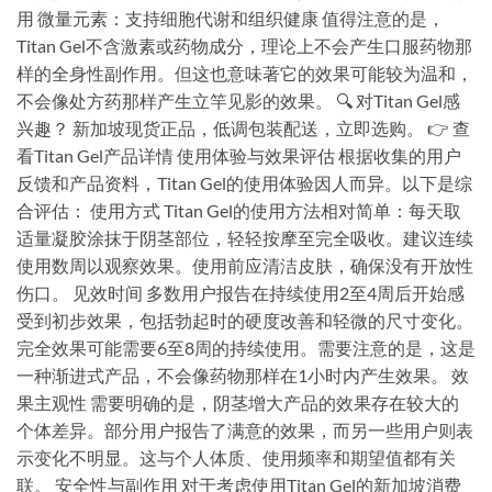
用 微量元素：支持细胞代谢和组织健康 值得注意的是，
Titan Gel不含激素或药物成分，理论上不会产生口服药物那
样的全身性副作用。但这也意味著它的效果可能较为温和，
不会像处方药那样产生立竿见影的效果。 🔍 对Titan Gel感
兴趣？ 新加坡现货正品，低调包装配送，立即选购。 👉 查
看Titan Gel产品详情 使用体验与效果评估 根据收集的用户
反馈和产品资料，Titan Gel的使用体验因人而异。以下是综
合评估： 使用方式 Titan Gel的使用方法相对简单：每天取
适量凝胶涂抹于阴茎部位，轻轻按摩至完全吸收。建议连续
使用数周以观察效果。使用前应清洁皮肤，确保没有开放性
伤口。 见效时间 多数用户报告在持续使用2至4周后开始感
受到初步效果，包括勃起时的硬度改善和轻微的尺寸变化。
完全效果可能需要6至8周的持续使用。需要注意的是，这是
一种渐进式产品，不会像药物那样在1小时内产生效果。 效
果主观性 需要明确的是，阴茎增大产品的效果存在较大的
个体差异。部分用户报告了满意的效果，而另一些用户则表
示变化不明显。这与个人体质、使用频率和期望值都有关
联。 安全性与副作用 对于考虑使用Titan Gel的新加坡消费