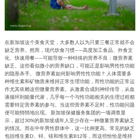
在新加坡这个美食天堂，大多数人以为只要三餐正常就不会
缺乏营养。然而，现代饮食习惯——高度加工食品、外食文
化、快速用餐——可能导致一种特殊的营养不良：微营养素
缺乏。这些看似微小的营养缺口，可能正是影响男性性功能
的隐形杀手。 微营养素如何影响男性性功能？ 人体需要多
种维生素和矿物质来维持正常生理功能，而性功能的正常运
作尤其依赖这些微量营养素。从激素合成到神经传导，从血
液循环到能量代谢，几乎每一个与性功能相关的生理过程都
需要特定营养素的参与。当这些营养素不足时，性功能问题
便可能悄悄地出现。 新加坡保健服务集团的一项调查显
示，超过30%的新加坡成年人至少存在一种微量营养素缺乏
的情况。而在中年男性群体中，这一比例更高。常见的缺乏
包括维生素D、锌、镁和维生素B12等，而这些恰恰是维持