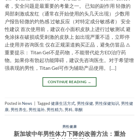
者，安全问题是最重要的考量之一。 已知的副作用 轻微的
局部刺激或发红（通常在开始使用的头几天出现） 少数用
户报告轻微的灼热感 过敏反应（对特定成分敏感者） 安全
性建议 首次使用前，建议在小面积皮肤上进行过敏测试 避
免涂抹在破损或受刺激的皮肤上 如出现严重不适，立即停
止使用并咨询医生 仅在正规渠道购买正品，避免仿冒品 ⚠️
重要提示： Titan Gel不是药物，不能替代处方ED治疗药
物。如果你有勃起功能障碍，建议先咨询医生。对于希望增
强表现的男性，Titan Gel可作为辅助产品使用。 […]
CONTINUE READING
→
Posted in
News
|
Tagged
健康生活方式
,
男性保健
,
男性保健知识
,
男性健
康
,
男性养生
,
男性滋补
,
男性精力
,
男科
,
睾酮
男性健康
新加坡中年男性体力下降的改善方法：重拾