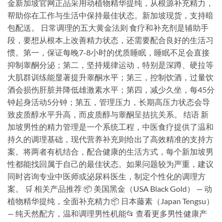
金新加坡官网正品采用动植物精华提纯，从根源补充精力，
帮助你在工作与生活中保持最佳状态。新加坡现货，支持暗
包配送。 日常调理的五大黄金法则 食疗和补充剂是辅助手
段，要想从根本上改善精力状态，还需要配合良好的生活习
惯。第一，保证每晚7-8小时的优质睡眠，睡眠不足会直接
抑制睾酮分泌；第二，坚持规律运动，特别是深蹲、硬拉等
大肌群训练能显著提升睾酮水平；第三，控制饮酒，过量饮
酒会损伤肝脏并降低雄激素水平；第四，减少久坐，每45分
钟起身活动5分钟；第五，管理压力，长期高压力状态会导
致皮质醇水平升高，而皮质醇与睾酮呈拮抗关系。 结语 新
加坡男性的精力管理是一个系统工程，中医食疗提供了温和
持久的调理基础，现代营养补充则给出了高效精准的支持方
案。将两者有机结合，配合健康的生活方式，每个新加坡男
性都能找回属于自己的最佳状态。如果问题较为严重，建议
同时咨询专业中医师或泌尿科医生，制定个性化的调理方
案。 🛒 相关产品推荐 📦 美国黑金（USA Black Gold） — 动
植物精华提纯，全面补充精力📦 日本藤素（Japan Tengsu）
— 纯天然配方，温和调理男性机能📂 查看更多男性健康产