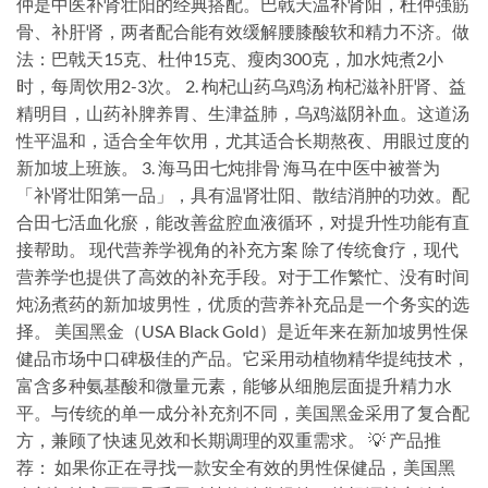
仲是中医补肾壮阳的经典搭配。巴戟天温补肾阳，杜仲强筋
骨、补肝肾，两者配合能有效缓解腰膝酸软和精力不济。做
法：巴戟天15克、杜仲15克、瘦肉300克，加水炖煮2小
时，每周饮用2-3次。 2. 枸杞山药乌鸡汤 枸杞滋补肝肾、益
精明目，山药补脾养胃、生津益肺，乌鸡滋阴补血。这道汤
性平温和，适合全年饮用，尤其适合长期熬夜、用眼过度的
新加坡上班族。 3. 海马田七炖排骨 海马在中医中被誉为
「补肾壮阳第一品」，具有温肾壮阳、散结消肿的功效。配
合田七活血化瘀，能改善盆腔血液循环，对提升性功能有直
接帮助。 现代营养学视角的补充方案 除了传统食疗，现代
营养学也提供了高效的补充手段。对于工作繁忙、没有时间
炖汤煮药的新加坡男性，优质的营养补充品是一个务实的选
择。 美国黑金（USA Black Gold）是近年来在新加坡男性保
健品市场中口碑极佳的产品。它采用动植物精华提纯技术，
富含多种氨基酸和微量元素，能够从细胞层面提升精力水
平。与传统的单一成分补充剂不同，美国黑金采用了复合配
方，兼顾了快速见效和长期调理的双重需求。 💡 产品推
荐： 如果你正在寻找一款安全有效的男性保健品，美国黑