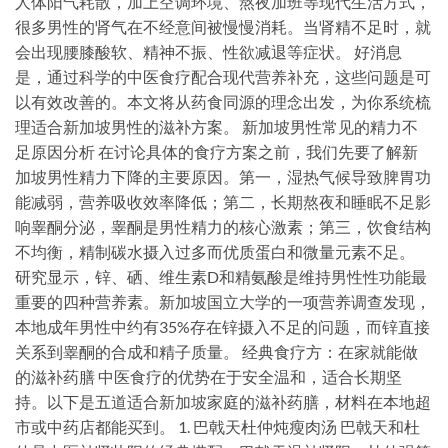
人体阳气耗散，加上空调环境、熬夜加班等现代生活方式，
很多男性的肾气在不经意间被慢慢消耗。当肾精不足时，就
会出现腰膝酸软、精神不振、性欲减退等症状。 好消息
是，通过科学的中医食疗配合现代营养补充，这些问题是可
以有效改善的。本文将从药食同源的理念出发，为你系统梳
理适合新加坡男性的滋补方案。 新加坡男性常见的精力不
足原因分析 在讨论具体的食疗方案之前，我们先要了解新
加坡男性精力下降的主要原因。第一，湿热气候导致脾胃功
能减弱，营养吸收效率降低；第二，长期熬夜和睡眠不足影
响睾酮分泌，睾酮是男性精力的核心激素；第三，饮食结构
不均衡，精制碳水摄入过多而优质蛋白和微量元素不足。
研究显示，锌、硒、维生素D和精氨酸是维持男性性功能最
重要的四种营养素。新加坡国立大学的一项营养调查发现，
本地成年男性中约有35%存在锌摄入不足的问题，而锌直接
关系到睾酮的合成和精子质量。 经典食疗方：在家就能做
的滋补药膳 中医食疗的优势在于安全温和，适合长期坚
持。以下是五道适合新加坡家庭的滋补药膳，材料在本地超
市或中药店都能买到。 1. 巴戟天杜仲炖瘦肉汤 巴戟天和杜