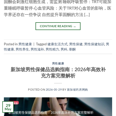
固酮会刺激红细胞生成，需监测 睡眠呼吸暂停：TRT可能加
重睡眠呼吸暂停 心血管风险：关于TRT对心血管的影响，医
学界还存在一些争议 自然提升睪固酮的方法 […]
CONTINUE READING
→
Posted in
男性健康
|
Tagged
健康生活方式
,
男性保健
,
男性保健知识
,
男
性健康
,
男性养生
,
男性滋补
,
男性精力
,
男科
,
睾酮
男性健康
新加坡男性保健品选购指南：2026年高效补
充方案完整解析
POSTED ON
2026-05-29
BY
新加坡药房网购
29
May