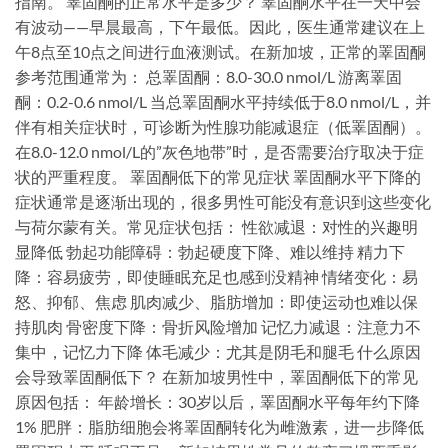
指南。 睪固酮的正常水平是多少？ 睪固酮水平在一天中会
有波动——早晨最高，下午最低。因此，医生通常建议在上
午8点至10点之间进行血液测试。在新加坡，正常的睪固酮
参考范围通常为： 总睪固酮：8.0-30.0 nmol/L 游离睪固
酮：0.2-0.6 nmol/L 当总睪固酮水平持续低于8.0 nmol/L，并
伴有相关症状时，可诊断为性腺功能减退症（低睪固酮）。
在8.0-12.0 nmol/L的”灰色地带”时，是否需要治疗取决于症
状的严重程度。 睪固酮低下的常见症状 睪固酮水平下降的
症状通常是逐渐出现的，很多男性可能没有意识到这些变化
与荷尔蒙有关。常见症状包括： 性欲减退：对性的兴趣明
显降低 勃起功能障碍：勃起硬度下降、难以维持 精力下
降：容易疲劳，即使睡眠充足也感到没精神 情绪变化：易
怒、抑郁、焦虑 肌肉减少、脂肪增加：即使运动也难以保
持肌肉 骨密度下降：骨折风险增加 记忆力减退：注意力不
集中，记忆力下降 体毛减少：尤其是阴毛和腿毛 什么原因
会导致睪固酮低下？ 在新加坡男性中，睪固酮低下的常见
原因包括： 年龄增长：30岁以后，睪固酮水平每年约下降
1% 肥胖：脂肪细胞会将睪固酮转化为雌激素，进一步降低