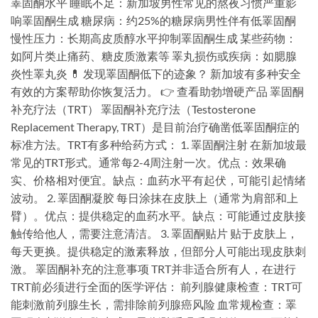
睪固酮水平 睡眠不足：新加坡男性常见的熬夜习惯严重影
响睪固酮生成 糖尿病：约25%的糖尿病男性伴有低睪固酮
慢性压力：长期高皮质醇水平抑制睪固酮生成 某些药物：
如阿片类止痛药、糖皮质激素等 睪丸损伤或疾病：如腮腺
炎性睪丸炎 💊 发现睪固酮低下的迹象？ 新加坡有多种安全
有效的方案帮助你恢复活力。 👉 查看助勃增硬产品 睪固酮
补充疗法（TRT） 睪固酮补充疗法（Testosterone
Replacement Therapy, TRT）是目前治疗确凿低睪固酮症的
标准方法。TRT有多种给药方式： 1. 睪固酮注射 在新加坡最
常见的TRT形式。通常每2-4周注射一次。优点：效果确
实、价格相对便宜。缺点：血药水平有起伏，可能引起情绪
波动。 2. 睪固酮凝胶 每日涂抹在皮肤上（通常为肩部和上
臂）。优点：提供稳定的血药水平。缺点：可能通过皮肤接
触传给他人，需要注意清洁。 3. 睪固酮贴片 贴于皮肤上，
每天更换。提供稳定的激素释放，但部分人可能出现皮肤刺
激。 睪固酮补充的注意事项 TRT并非适合所有人，在进行
TRT前必须进行全面的医学评估： 前列腺健康检查：TRT可
能刺激前列腺生长，需排除前列腺癌风险 血常规检查：睪