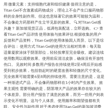
用 微量元素：支持细胞代谢和组织健康 值得注意的是，
Titan Gel不含激素或药物成分，理论上不会产生口服药物那
样的全身性副作用。但这也意味著它的效果可能较为温和，
不会像处方药那样产生立竿见影的效果。 🔍 对Titan Gel感
兴趣？ 新加坡现货正品，低调包装配送，立即选购。 👉 查
看Titan Gel产品详情 使用体验与效果评估 根据收集的用户
反馈和产品资料，Titan Gel的使用体验因人而异。以下是综
合评估： 使用方式 Titan Gel的使用方法相对简单：每天取
适量凝胶涂抹于阴茎部位，轻轻按摩至完全吸收。建议连续
使用数周以观察效果。使用前应清洁皮肤，确保没有开放性
伤口。 见效时间 多数用户报告在持续使用2至4周后开始感
受到初步效果，包括勃起时的硬度改善和轻微的尺寸变化。
完全效果可能需要6至8周的持续使用。需要注意的是，这是
一种渐进式产品，不会像药物那样在1小时内产生效果。 效
果主观性 需要明确的是，阴茎增大产品的效果存在较大的
个体差异。部分用户报告了满意的效果，而另一些用户则表
示变化不明显。这与个人体质、使用频率和期望值都有关
联。 安全性与副作用 对于考虑使用Titan Gel的新加坡消费