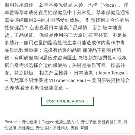
服用效果最佳。 2. 草本类保健品 人参、玛卡（Maca）、淫
羊藿等草本成分在男性保健品中十分常见。草本保健品通常
需要连续服用2-4周才能感受到效果。 💊 想找到适合你的男
性保健品？ 点击查看日本藤素产品详情 — 新加坡本地发
货，正品保证。 保健品使用的三大原则 按需补充，不是越
多越好：服用过量的脂溶性维生素可能造成体内蓄积中毒
品质比数量重要：选择有信誉的品牌 保健品不能替代药
物：有明确健康问题应先咨询医生 总结 新加坡男性可以根
据自身需求选择合适的保健品，关键是品质可靠、按需补
充、持之以恒。 相关产品推荐： 日本藤素（Japan Tengsu）
— 天然草本男性保健 V8 American Paul — 美国原装男性综合
营养 查看更多男性健康文章 →
CONTINUE READING
→
Posted in
男性健康
|
Tagged
健康生活方式
,
男性保健
,
男性保健知识
,
男
性健康
,
男性养生
,
男性滋补
,
男性精力
,
男科
,
睾酮