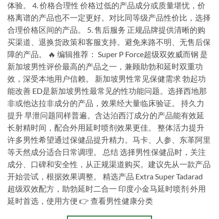
体验。 4. 价格合理性 价格过低的产品成分或质量堪忧，价
格离谱的产品也不一定更好。对比同等级产品性价比，选择
合理价格区间的产品。 5. 售后服务 正规品牌提供清晰的购
买渠道、退换货政策和客服支持。避免来路不明、无售后保
障的产品。 🔥 编辑推荐： Super P Force超级双效威而钢 是
新加坡男性评价最高的产品之一，兼顾助勃和延时双重功
效，深受本地用户信赖。 新加坡男性常见保健需求 勃起功
能改善 ED是新加坡男性最常见的性功能问题。选择西地那
非或他达拉非成分的产品，效果经大量临床验证。 持久力
提升 早泄问题同样普遍。含达泊西汀成分的产品能有效延
长射精时间，配合外用延时喷剂效果更佳。 整体活力提升
许多男性希望通过保健品提升精力。马卡、人参、东革阿里
等天然成分适合日常调理。 总结 选择男性保健品时，关注
成分、口碑和安全性，从正规渠道购买。建议先从一款产品
开始尝试，根据效果调整。 精选产品 Extra Super Tadarad
超级双效配方，助勃延时二合一 印度小金马延时喷剂 外用
延时首选，使用方便 👉 查看男性健康分类