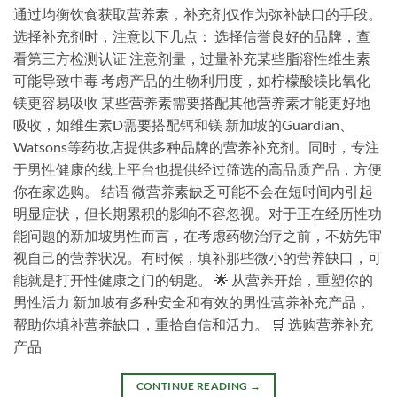
通过均衡饮食获取营养素，补充剂仅作为弥补缺口的手段。
选择补充剂时，注意以下几点： 选择信誉良好的品牌，查
看第三方检测认证 注意剂量，过量补充某些脂溶性维生素
可能导致中毒 考虑产品的生物利用度，如柠檬酸镁比氧化
镁更容易吸收 某些营养素需要搭配其他营养素才能更好地
吸收，如维生素D需要搭配钙和镁 新加坡的Guardian、
Watsons等药妆店提供多种品牌的营养补充剂。同时，专注
于男性健康的线上平台也提供经过筛选的高品质产品，方便
你在家选购。 结语 微营养素缺乏可能不会在短时间内引起
明显症状，但长期累积的影响不容忽视。对于正在经历性功
能问题的新加坡男性而言，在考虑药物治疗之前，不妨先审
视自己的营养状况。有时候，填补那些微小的营养缺口，可
能就是打开性健康之门的钥匙。 🌟 从营养开始，重塑你的
男性活力 新加坡有多种安全和有效的男性营养补充产品，
帮助你填补营养缺口，重拾自信和活力。 🛒 选购营养补充
产品
CONTINUE READING
→