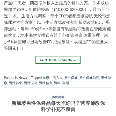
严重ED患者，阴茎假体植入是最后的解决方案。手术成功
率超过95%，但费用较高（$10,000-$20,000），且为不可
逆手术。 生活方式调整：每个ED患者都应该尝试 无论你选
择哪种治疗方案，以下生活方式改变都能帮助改善ED： 规
律运动：每周150分钟中等强度有氧运动可改善血管健康 健
康饮食：地中海饮食模式有益于心血管健康 体重管理：减
少5%体重即可显著改善ED 戒烟限酒：吸烟是ED的重要风
险因素 […]
CONTINUE READING
→
Posted in
News
|
Tagged
健康生活方式
,
男性保健
,
男性保健知识
,
男性健
康
,
男性养生
,
男性滋补
,
男性精力
,
男科
,
睾酮
男性健康
新加坡男性保健品每天吃好吗？营养师教你
科学补充不踩雷