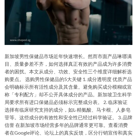
新加坡男性保健品市场近年快速增长。然而市面产品琳瑯满
目、质量参差不齐，如何选择真正有效的产品成为许多消费
者的困扰。本文从成分、功效、安全性三个维度详细解析选
购要点。 选购男性保健品的5大关键 1. 成分透明度 优质产品
会明确标示所有活性成分及其含量。避免购买成分模糊或宣
称「专利配方」却不公开具体成分的产品。新加坡卫生科学
局要求所有进口保健品必须标示完整成分表。 2. 临床验证
选择有临床研究支持的成分，如L-精氨酸、马卡根、人参皂
苷等。这些成分的有效性和安全性已经过科学验证。 3. 品牌
信誉 在新加坡市场经营多年的品牌通常更可靠。查看消费
者在Google评论、论坛上的真实反馈，区分行销宣传和真实