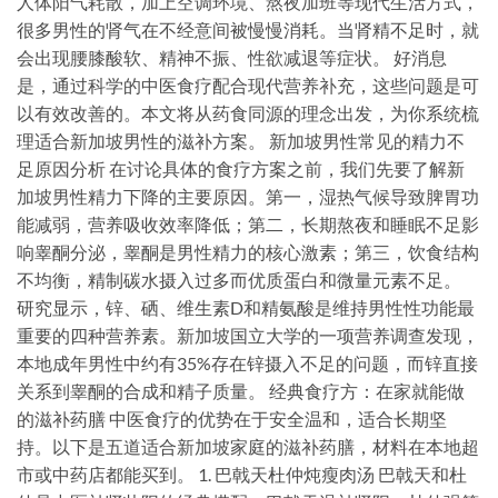
人体阳气耗散，加上空调环境、熬夜加班等现代生活方式，
很多男性的肾气在不经意间被慢慢消耗。当肾精不足时，就
会出现腰膝酸软、精神不振、性欲减退等症状。 好消息
是，通过科学的中医食疗配合现代营养补充，这些问题是可
以有效改善的。本文将从药食同源的理念出发，为你系统梳
理适合新加坡男性的滋补方案。 新加坡男性常见的精力不
足原因分析 在讨论具体的食疗方案之前，我们先要了解新
加坡男性精力下降的主要原因。第一，湿热气候导致脾胃功
能减弱，营养吸收效率降低；第二，长期熬夜和睡眠不足影
响睾酮分泌，睾酮是男性精力的核心激素；第三，饮食结构
不均衡，精制碳水摄入过多而优质蛋白和微量元素不足。
研究显示，锌、硒、维生素D和精氨酸是维持男性性功能最
重要的四种营养素。新加坡国立大学的一项营养调查发现，
本地成年男性中约有35%存在锌摄入不足的问题，而锌直接
关系到睾酮的合成和精子质量。 经典食疗方：在家就能做
的滋补药膳 中医食疗的优势在于安全温和，适合长期坚
持。以下是五道适合新加坡家庭的滋补药膳，材料在本地超
市或中药店都能买到。 1. 巴戟天杜仲炖瘦肉汤 巴戟天和杜