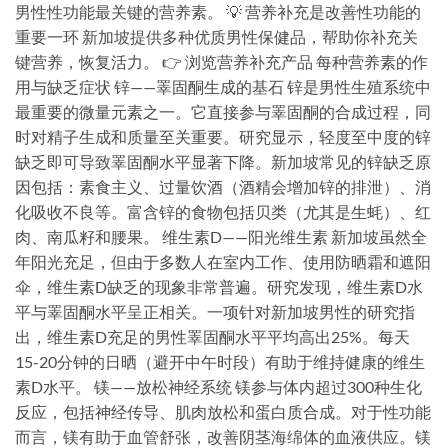
男性性功能最关键的营养素。 💡 营养补充是改善性功能的
重要一环 新加坡提供多种优质男性保健品，帮助你补充关
键营养，恢复活力。 👉 浏览营养补充产品 每种营养素的作
用与缺乏症状 锌——睪固酮生成的基石 锌是男性生殖系统中
最重要的微量元素之一。它直接参与睪固酮的合成过程，同
时对精子生成和质量至关重要。研究显示，轻度至中度的锌
缺乏即可导致睪固酮水平显著下降。新加坡常见的锌缺乏原
因包括：素食主义、过量饮酒（酒精会增加锌的排泄）、消
化吸收不良等。富含锌的食物包括贝类（尤其是生蚝）、红
肉、南瓜籽和腰果。 维生素D——阳光维生素 新加坡虽然全
年阳光充足，但由于多数人在室内工作、使用防晒霜和遮阳
伞，维生素D缺乏的现象非常普遍。研究发现，维生素D水
平与睪固酮水平呈正相关。一项针对新加坡男性的研究指
出，维生素D充足的男性睪固酮水平平均高出25%。每天
15-20分钟的日晒（避开中午时段）有助于维持健康的维生
素D水平。 镁——放松神经系统 镁参与体内超过300种生化
反应，包括神经传导、肌肉放松和蛋白质合成。对于性功能
而言，镁有助于血管舒张，改善阴茎海绵体的血液供应。镁