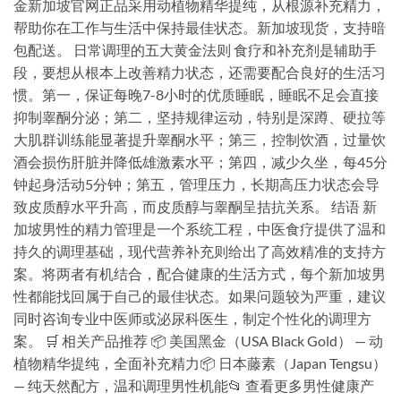
金新加坡官网正品采用动植物精华提纯，从根源补充精力，
帮助你在工作与生活中保持最佳状态。新加坡现货，支持暗
包配送。 日常调理的五大黄金法则 食疗和补充剂是辅助手
段，要想从根本上改善精力状态，还需要配合良好的生活习
惯。第一，保证每晚7-8小时的优质睡眠，睡眠不足会直接
抑制睾酮分泌；第二，坚持规律运动，特别是深蹲、硬拉等
大肌群训练能显著提升睾酮水平；第三，控制饮酒，过量饮
酒会损伤肝脏并降低雄激素水平；第四，减少久坐，每45分
钟起身活动5分钟；第五，管理压力，长期高压力状态会导
致皮质醇水平升高，而皮质醇与睾酮呈拮抗关系。 结语 新
加坡男性的精力管理是一个系统工程，中医食疗提供了温和
持久的调理基础，现代营养补充则给出了高效精准的支持方
案。将两者有机结合，配合健康的生活方式，每个新加坡男
性都能找回属于自己的最佳状态。如果问题较为严重，建议
同时咨询专业中医师或泌尿科医生，制定个性化的调理方
案。 🛒 相关产品推荐 📦 美国黑金（USA Black Gold） — 动
植物精华提纯，全面补充精力📦 日本藤素（Japan Tengsu）
— 纯天然配方，温和调理男性机能📂 查看更多男性健康产