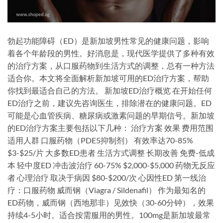
勃起功能障碍（ED）是新加坡男性常见的健康问题，影响
着各个年龄段的男性。好消息是，现代医学提供了多种有效
的治疗方案，从口服药物到生活方式的调整，总有一种方法
适合你。本文将全面解析新加坡可用的ED治疗方案，帮助
你找到最适合自己的方法。 新加坡ED治疗概览 在开始任何
ED治疗之前，建议先咨询医生，排除潜在的健康问题。ED
可能是心血管疾病、糖尿病或激素问题的早期信号。新加坡
的ED治疗方案主要包括以下几种： 治疗方案 效果 费用范围
适用人群 口服药物（PDE5抑制剂） 有效率达70-85%
$3-$25/片 大多数ED患者 生活方式调整 长期改善 免费-低成
本 轻中度ED 冲击波治疗 60-75% $2,000-$5,000 药物无反应
者 心理治疗 取决于病因 $80-$200/次 心因性ED 第一线治
疗：口服药物 威而钢（Viagra / Sildenafil） 作为最知名的
ED药物，威而钢（西地那非）见效快（30-60分钟），效果
持续4-5小时。适合按需服用的男性。100mg是新加坡最常