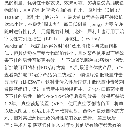
见的剂量。优势在于起效快、效果可靠。劣势是受高脂肪食
物影响，且可能引起视觉方面的副作用。 犀利士（Cialis /
Tadalafil） 犀利士（他达拉非）最大的优势是效果可持续长
达36小时，被称为”周末丸”。每日低剂量（5mg）方案允许
随时进行性行为，无需提前计划。此外，犀利士也可用于治
疗良性前列腺增生（BPH）。 乐威壮（Levitra /
Vardenafil） 乐威壮的起效时间和效果持续性与威而钢相
似，但其优势在于受食物影响较小，且对某些使用威而钢效
果不佳的男性可能更有效。 💊 不知道选哪种ED药物？ 浏览
新加坡可用的各种ED治疗方案，找到最适合你的产品。 👉
查看新加坡ED治疗产品 第二线治疗：物理疗法 低能量冲击
波治疗（Li-ESWT） 这种非侵入性治疗使用低能量冲击波刺
激阴茎组织，促进血管新生和神经再生。适合对口服药物反
应不佳的男性。通常在6-12次治疗后看到效果，效果可持续
1-2年。 真空勃起装置（VED） 使用真空泵创造负压，将血
液吸入阴茎，然后用弹力环维持勃起。虽然不是最自然的方
式，但对某些药物无效的男性是有效的选择。 第三线治
疗：手术方案 阴茎假体植入 对于对其他所有治疗都无效的