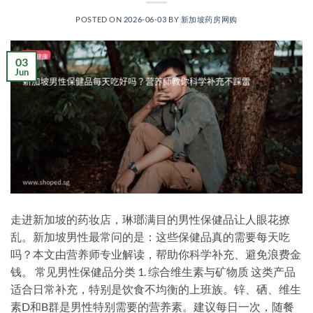
POSTED ON
2026-06-03
BY
新加坡药房网购
03
Jun
走进新加坡的药妆店，琳瑯满目的男性保健品让人眼花撩
乱。新加坡男性最常问的是：这些保健品真的需要每天吃
吗？本文由营养师专业解读，帮助你科学补充、避免浪费金
钱。 常见男性保健品分类 1. 综合维生素与矿物质 这类产品
适合日常补充，特别是饮食不均衡的上班族。锌、硒、维生
素D和B群是男性特别需要的营养素。建议每日一次，随餐