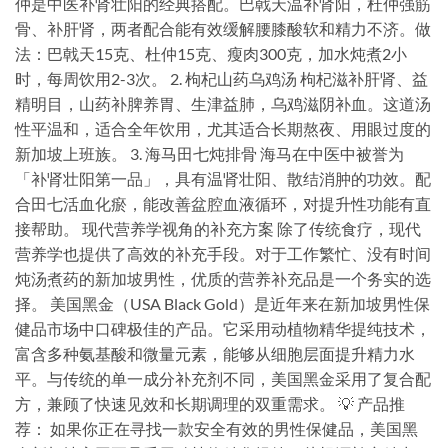
仲是中医补肾壮阳的经典搭配。巴戟天温补肾阳，杜仲强筋
骨、补肝肾，两者配合能有效缓解腰膝酸软和精力不济。做
法：巴戟天15克、杜仲15克、瘦肉300克，加水炖煮2小
时，每周饮用2-3次。 2. 枸杞山药乌鸡汤 枸杞滋补肝肾、益
精明目，山药补脾养胃、生津益肺，乌鸡滋阴补血。这道汤
性平温和，适合全年饮用，尤其适合长期熬夜、用眼过度的
新加坡上班族。 3. 海马田七炖排骨 海马在中医中被誉为
「补肾壮阳第一品」，具有温肾壮阳、散结消肿的功效。配
合田七活血化瘀，能改善盆腔血液循环，对提升性功能有直
接帮助。 现代营养学视角的补充方案 除了传统食疗，现代
营养学也提供了高效的补充手段。对于工作繁忙、没有时间
炖汤煮药的新加坡男性，优质的营养补充品是一个务实的选
择。 美国黑金（USA Black Gold）是近年来在新加坡男性保
健品市场中口碑极佳的产品。它采用动植物精华提纯技术，
富含多种氨基酸和微量元素，能够从细胞层面提升精力水
平。与传统的单一成分补充剂不同，美国黑金采用了复合配
方，兼顾了快速见效和长期调理的双重需求。 💡 产品推
荐： 如果你正在寻找一款安全有效的男性保健品，美国黑