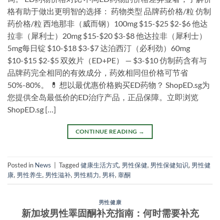
格有助于做出更明智的选择： 药物类型 品牌药价格/粒 仿制
药价格/粒 西地那非（威而钢）100mg $15-$25 $2-$6 他达
拉非（犀利士）20mg $15-$20 $3-$8 他达拉非（犀利士）
5mg每日锭 $10-$18 $3-$7 达泊西汀（必利劲）60mg
$10-$15 $2-$5 双效片（ED+PE） — $3-$10 仿制药含有与
品牌药完全相同的有效成分，药效相同但价格可节省
50%-80%。 💊 想以最优惠价格购买ED药物？ ShopED.sg为
您提供全岛最低价的ED治疗产品，正品保障。立即浏览
ShopED.sg […]
CONTINUE READING
→
Posted in
News
|
Tagged
健康生活方式
,
男性保健
,
男性保健知识
,
男性健
康
,
男性养生
,
男性滋补
,
男性精力
,
男科
,
睾酮
男性健康
新加坡男性睪固酮补充指南：何时需要补充