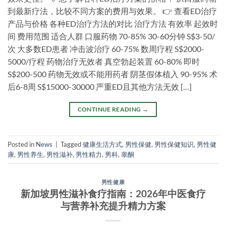
到最新疗法，比较不同方案的费用与效果。 👉 查看ED治疗
产品与价格 各种ED治疗方法的对比 治疗方法 有效率 起效时
间 费用范围 适合人群 口服药物 70-85% 30-60分钟 S$3-50/
次 大多数ED患者 冲击波治疗 60-75% 数周疗程 S$2000-
5000/疗程 药物治疗无效者 真空勃起装置 60-80% 即时
S$200-500 药物无效或不能用药者 阴茎假体植入 90-95% 术
后6-8周 S$15000-30000 严重ED且其他方法无效 […]
CONTINUE READING
→
Posted in
News
|
Tagged
健康生活方式
,
男性保健
,
男性保健知识
,
男性健
康
,
男性养生
,
男性滋补
,
男性精力
,
男科
,
睾酮
男性健康
新加坡男性滋补食疗指南：2026年中医食疗
与营养补充提升精力方案