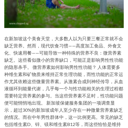
在新加坡这个美食天堂，大多数人以为只要三餐正常就不会
缺乏营养。然而，现代饮食习惯——高度加工食品、外食文
化、快速用餐——可能导致一种特殊的营养不良：微营养素
缺乏。这些看似微小的营养缺口，可能正是影响男性性功能
的隐形杀手。 微营养素如何影响男性性功能？ 人体需要多
种维生素和矿物质来维持正常生理功能，而性功能的正常运
作尤其依赖这些微量营养素。从激素合成到神经传导，从血
液循环到能量代谢，几乎每一个与性功能相关的生理过程都
需要特定营养素的参与。当这些营养素不足时，性功能问题
便可能悄悄地出现。 新加坡保健服务集团的一项调查显
示，超过30%的新加坡成年人至少存在一种微量营养素缺乏
的情况。而在中年男性群体中，这一比例更高。常见的缺乏
包括维生素D、锌、镁和维生素B12等，而这些恰恰是维持