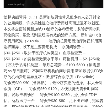
勃起功能障碍（ED）是新加坡男性常见但少有人公开讨论
的健康问题。许多男性担心治疗费用过高而迟迟不敢就医。
本文将全面解析新加坡ED治疗的各种费用，从诊所问诊到
药物购买，帮您找到最经济有效的治疗方案。 新加坡ED治
疗费用概览（2026年） ED治疗的总费用因治疗路径和用药
选择而异，以下是主要费用构成： 诊所问诊费 —
$30-$250（取决于医疗机构类型） 血液检查费 —
$50-$200（如需检查激素水平等） 药物费用 — $2-$25/粒
（取决于品牌和类型） 每月总花费 — $100-$800（按需服
药 vs 每日服药） 不同医疗机构的问诊费用 新加坡提供ED诊
疗的机构费用差异显著： 政府综合诊疗所（Polyclinic） —
问诊费$30-$50（含津贴），最经济实惠的选择。 私人全科
诊所（GP） — 问诊费$50-$120，方便快捷无需长时间等
待。 泌尿专科诊所 — 问诊费$100-$250，提供全面ED评
估。 远程医疗平台 — 问诊费$30-$80，足不出户即可完成咨
询。 ED药物价格对比 不同ED药物的价格差异显著，了解价