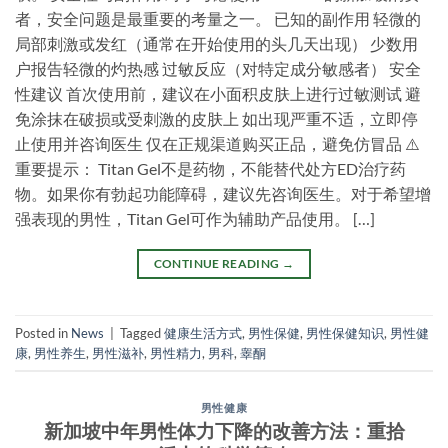
者，安全问题是最重要的考量之一。 已知的副作用 轻微的
局部刺激或发红（通常在开始使用的头几天出现） 少数用
户报告轻微的灼热感 过敏反应（对特定成分敏感者） 安全
性建议 首次使用前，建议在小面积皮肤上进行过敏测试 避
免涂抹在破损或受刺激的皮肤上 如出现严重不适，立即停
止使用并咨询医生 仅在正规渠道购买正品，避免仿冒品 ⚠️
重要提示： Titan Gel不是药物，不能替代处方ED治疗药
物。如果你有勃起功能障碍，建议先咨询医生。对于希望增
强表现的男性，Titan Gel可作为辅助产品使用。 […]
CONTINUE READING
→
Posted in
News
|
Tagged
健康生活方式
,
男性保健
,
男性保健知识
,
男性健
康
,
男性养生
,
男性滋补
,
男性精力
,
男科
,
睾酮
男性健康
新加坡中年男性体力下降的改善方法：重拾