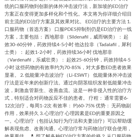
统的口服药物到创新的体外冲击波疗法，新加坡的ED治疗
方案正在变得更加多样化和个性化。本文将为你详细介绍目
前主流的ED治疗方案及其效果对比。 ED治疗的主要方法 1.
口服药物（首选方案） 口服PDE5抑制剂仍是ED治疗的一线
方案，主要包括： 西地那非（Sildenafil，威而钢类）： 起
效30-60分钟，药效持续4-5小时 他达拉非（Tadalafil，犀利
士类）： 起效1-2小时，药效持续36小时 伐地那非
（Vardenafil，乐威壮类）： 起效25-60分钟，药效持续4-5
小时 这些药物的有效率约为70-85%，对大多数ED患者效果
显著。 2. 低能量冲击波治疗（Li-ESWT） 低能量体外冲击波
疗法是近年来的创新疗法。通过向阴茎组织发射低能量冲击
波，刺激血管新生、改善血流。这是一种非侵入性的治疗方
式，特别适合对药物反应不佳的患者。 疗程： 通常需要6-
12次治疗，每周1-2次 有效率： 约60-75% 优势： 无药物副
作用，效果持久 3. 心理治疗 心理因素是ED的重要原因之
一。心理治疗（包括认知行为疗法和夫妻治疗）可以帮助缓
解表现焦虑、改善沟通。心理治疗常与药物治疗联合使用，
效果更佳。 💊 想了解各种ED治疗方案的价格？ 从口服药物