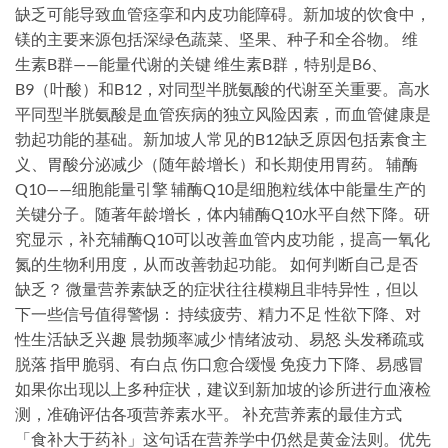
缺乏可能导致血管痉挛和内皮功能障碍。新加坡的饮食中，
镁的主要来源包括深绿色蔬菜、坚果、种子和全谷物。 维
生素B群——能量代谢的关键 维生素B群，特别是B6、
B9（叶酸）和B12，对同型半胱氨酸的代谢至关重要。高水
平同型半胱氨酸是血管疾病的独立风险因素，而血管健康是
勃起功能的基础。新加坡人常见的B12缺乏原因包括素食主
义、胃酸分泌减少（随年龄增长）和长期使用胃药。 辅酶
Q10——细胞能量引擎 辅酶Q10是细胞粒线体中能量生产的
关键分子。随著年龄增长，体内辅酶Q10水平自然下降。研
究显示，补充辅酶Q10可以改善血管内皮功能，提高一氧化
氮的生物利用度，从而改善勃起功能。 如何判断自己是否
缺乏？ 微量营养素缺乏的症状往往模糊且非特异性，但以
下一些信号值得警惕： 持续疲劳、精力不足 性欲下降、对
性生活缺乏兴趣 晨勃频率减少 情绪波动、易怒 头发稀疏或
脱落 指甲脆弱、有白点 伤口愈合缓慢 免疫力下降、易感冒
如果你出现以上多种症状，建议到新加坡的诊所进行血液检
测，准确评估各项营养素水平。 补充营养素的最佳方式
「食补大于药补」这句话在营养学中仍然是黄金法则。优先