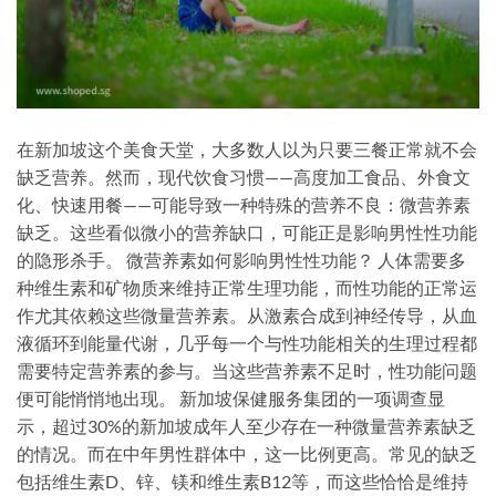
在新加坡这个美食天堂，大多数人以为只要三餐正常就不会
缺乏营养。然而，现代饮食习惯——高度加工食品、外食文
化、快速用餐——可能导致一种特殊的营养不良：微营养素
缺乏。这些看似微小的营养缺口，可能正是影响男性性功能
的隐形杀手。 微营养素如何影响男性性功能？ 人体需要多
种维生素和矿物质来维持正常生理功能，而性功能的正常运
作尤其依赖这些微量营养素。从激素合成到神经传导，从血
液循环到能量代谢，几乎每一个与性功能相关的生理过程都
需要特定营养素的参与。当这些营养素不足时，性功能问题
便可能悄悄地出现。 新加坡保健服务集团的一项调查显
示，超过30%的新加坡成年人至少存在一种微量营养素缺乏
的情况。而在中年男性群体中，这一比例更高。常见的缺乏
包括维生素D、锌、镁和维生素B12等，而这些恰恰是维持