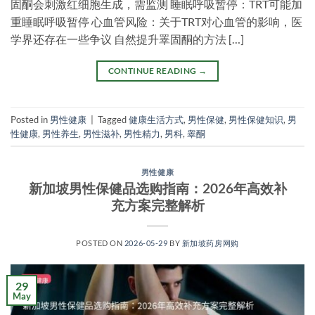
固酮会刺激红细胞生成，需监测 睡眠呼吸暂停：TRT可能加
重睡眠呼吸暂停 心血管风险：关于TRT对心血管的影响，医
学界还存在一些争议 自然提升睪固酮的方法 […]
CONTINUE READING
→
Posted in
男性健康
|
Tagged
健康生活方式
,
男性保健
,
男性保健知识
,
男
性健康
,
男性养生
,
男性滋补
,
男性精力
,
男科
,
睾酮
男性健康
新加坡男性保健品选购指南：2026年高效补
充方案完整解析
POSTED ON
2026-05-29
BY
新加坡药房网购
29
May