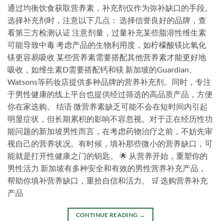
通过均衡饮食获取营养素，补充剂仅作为弥补缺口的手段。
选择补充剂时，注意以下几点： 选择信誉良好的品牌，查
看第三方检测认证 注意剂量，过量补充某些脂溶性维生素
可能导致中毒 考虑产品的生物利用度，如柠檬酸镁比氧化
镁更容易吸收 某些营养素需要搭配其他营养素才能更好地
吸收，如维生素D需要搭配钙和镁 新加坡的Guardian、
Watsons等药妆店提供多种品牌的营养补充剂。同时，专注
于男性健康的线上平台也提供经过筛选的高品质产品，方便
你在家选购。 结语 微营养素缺乏可能不会在短时间内引起
明显症状，但长期累积的影响不容忽视。对于正在经历性功
能问题的新加坡男性而言，在考虑药物治疗之前，不妨先审
视自己的营养状况。有时候，填补那些微小的营养缺口，可
能就是打开性健康之门的钥匙。 🌟 从营养开始，重塑你的
男性活力 新加坡有多种安全和有效的男性营养补充产品，
帮助你填补营养缺口，重拾自信和活力。 🛒 选购营养补充
产品
CONTINUE READING
→