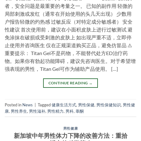
者，安全问题是最重要的考量之一。 已知的副作用 轻微的
局部刺激或发红（通常在开始使用的头几天出现） 少数用
户报告轻微的灼热感 过敏反应（对特定成分敏感者） 安全
性建议 首次使用前，建议在小面积皮肤上进行过敏测试 避
免涂抹在破损或受刺激的皮肤上 如出现严重不适，立即停
止使用并咨询医生 仅在正规渠道购买正品，避免仿冒品 ⚠️
重要提示： Titan Gel不是药物，不能替代处方ED治疗药
物。如果你有勃起功能障碍，建议先咨询医生。对于希望增
强表现的男性，Titan Gel可作为辅助产品使用。 […]
CONTINUE READING
→
Posted in
News
|
Tagged
健康生活方式
,
男性保健
,
男性保健知识
,
男性健
康
,
男性养生
,
男性滋补
,
男性精力
,
男科
,
睾酮
男性健康
新加坡中年男性体力下降的改善方法：重拾