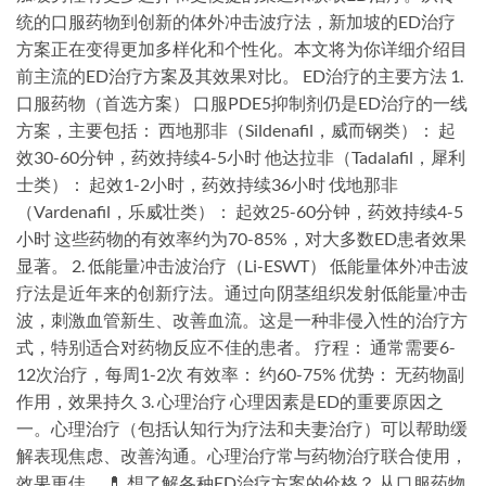
统的口服药物到创新的体外冲击波疗法，新加坡的ED治疗
方案正在变得更加多样化和个性化。本文将为你详细介绍目
前主流的ED治疗方案及其效果对比。 ED治疗的主要方法 1.
口服药物（首选方案） 口服PDE5抑制剂仍是ED治疗的一线
方案，主要包括： 西地那非（Sildenafil，威而钢类）： 起
效30-60分钟，药效持续4-5小时 他达拉非（Tadalafil，犀利
士类）： 起效1-2小时，药效持续36小时 伐地那非
（Vardenafil，乐威壮类）： 起效25-60分钟，药效持续4-5
小时 这些药物的有效率约为70-85%，对大多数ED患者效果
显著。 2. 低能量冲击波治疗（Li-ESWT） 低能量体外冲击波
疗法是近年来的创新疗法。通过向阴茎组织发射低能量冲击
波，刺激血管新生、改善血流。这是一种非侵入性的治疗方
式，特别适合对药物反应不佳的患者。 疗程： 通常需要6-
12次治疗，每周1-2次 有效率： 约60-75% 优势： 无药物副
作用，效果持久 3. 心理治疗 心理因素是ED的重要原因之
一。心理治疗（包括认知行为疗法和夫妻治疗）可以帮助缓
解表现焦虑、改善沟通。心理治疗常与药物治疗联合使用，
效果更佳。 💊 想了解各种ED治疗方案的价格？ 从口服药物