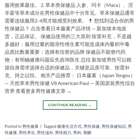
服用效果最佳。 2. 草本类保健品 人参、玛卡（Maca）、淫
羊藿等草本成分在男性保健品中十分常见。草本保健品通常
需要连续服用2-4周才能感受到效果。 💊 想找到适合你的男
性保健品？ 点击查看日本藤素产品详情 — 新加坡本地发
货，正品保证。 保健品使用的三大原则 按需补充，不是越
多越好：服用过量的脂溶性维生素可能造成体内蓄积中毒
品质比数量重要：选择有信誉的品牌 保健品不能替代药
物：有明确健康问题应先咨询医生 总结 新加坡男性可以根
据自身需求选择合适的保健品，关键是品质可靠、按需补
充、持之以恒。 相关产品推荐： 日本藤素（Japan Tengsu）
— 天然草本男性保健 V8 American Paul — 美国原装男性综合
营养 查看更多男性健康文章 →
CONTINUE READING
→
Posted in
男性健康
|
Tagged
健康生活方式
,
男性保健
,
男性保健知识
,
男
性健康
,
男性养生
,
男性滋补
,
男性精力
,
男科
,
睾酮