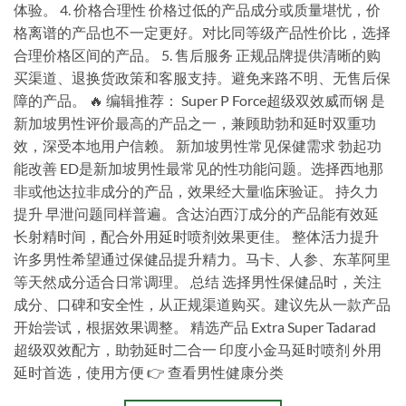
体验。 4. 价格合理性 价格过低的产品成分或质量堪忧，价
格离谱的产品也不一定更好。对比同等级产品性价比，选择
合理价格区间的产品。 5. 售后服务 正规品牌提供清晰的购
买渠道、退换货政策和客服支持。避免来路不明、无售后保
障的产品。 🔥 编辑推荐： Super P Force超级双效威而钢 是
新加坡男性评价最高的产品之一，兼顾助勃和延时双重功
效，深受本地用户信赖。 新加坡男性常见保健需求 勃起功
能改善 ED是新加坡男性最常见的性功能问题。选择西地那
非或他达拉非成分的产品，效果经大量临床验证。 持久力
提升 早泄问题同样普遍。含达泊西汀成分的产品能有效延
长射精时间，配合外用延时喷剂效果更佳。 整体活力提升
许多男性希望通过保健品提升精力。马卡、人参、东革阿里
等天然成分适合日常调理。 总结 选择男性保健品时，关注
成分、口碑和安全性，从正规渠道购买。建议先从一款产品
开始尝试，根据效果调整。 精选产品 Extra Super Tadarad
超级双效配方，助勃延时二合一 印度小金马延时喷剂 外用
延时首选，使用方便 👉 查看男性健康分类