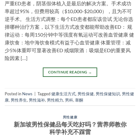
严重ED患者，阴茎假体植入是最后的解决方案。手术成功
率超过95%，但费用较高（$10,000-$20,000），且为不可
逆手术。 生活方式调整：每个ED患者都应该尝试 无论你选
择哪种治疗方案，以下生活方式改变都能帮助改善ED： 规
律运动：每周150分钟中等强度有氧运动可改善血管健康 健
康饮食：地中海饮食模式有益于心血管健康 体重管理：减
少5%体重即可显著改善ED 戒烟限酒：吸烟是ED的重要风
险因素 […]
CONTINUE READING
→
Posted in
News
|
Tagged
健康生活方式
,
男性保健
,
男性保健知识
,
男性健
康
,
男性养生
,
男性滋补
,
男性精力
,
男科
,
睾酮
男性健康
新加坡男性保健品每天吃好吗？营养师教你
科学补充不踩雷