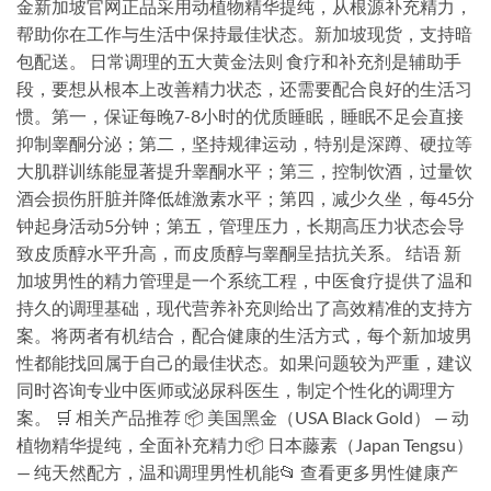
金新加坡官网正品采用动植物精华提纯，从根源补充精力，
帮助你在工作与生活中保持最佳状态。新加坡现货，支持暗
包配送。 日常调理的五大黄金法则 食疗和补充剂是辅助手
段，要想从根本上改善精力状态，还需要配合良好的生活习
惯。第一，保证每晚7-8小时的优质睡眠，睡眠不足会直接
抑制睾酮分泌；第二，坚持规律运动，特别是深蹲、硬拉等
大肌群训练能显著提升睾酮水平；第三，控制饮酒，过量饮
酒会损伤肝脏并降低雄激素水平；第四，减少久坐，每45分
钟起身活动5分钟；第五，管理压力，长期高压力状态会导
致皮质醇水平升高，而皮质醇与睾酮呈拮抗关系。 结语 新
加坡男性的精力管理是一个系统工程，中医食疗提供了温和
持久的调理基础，现代营养补充则给出了高效精准的支持方
案。将两者有机结合，配合健康的生活方式，每个新加坡男
性都能找回属于自己的最佳状态。如果问题较为严重，建议
同时咨询专业中医师或泌尿科医生，制定个性化的调理方
案。 🛒 相关产品推荐 📦 美国黑金（USA Black Gold） — 动
植物精华提纯，全面补充精力📦 日本藤素（Japan Tengsu）
— 纯天然配方，温和调理男性机能📂 查看更多男性健康产