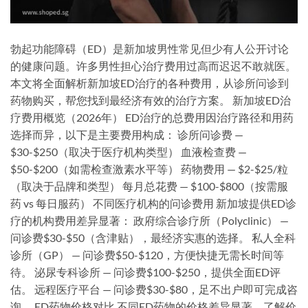
勃起功能障碍（ED）是新加坡男性常见但少有人公开讨论
的健康问题。许多男性担心治疗费用过高而迟迟不敢就医。
本文将全面解析新加坡ED治疗的各种费用，从诊所问诊到
药物购买，帮您找到最经济有效的治疗方案。 新加坡ED治
疗费用概览（2026年） ED治疗的总费用因治疗路径和用药
选择而异，以下是主要费用构成： 诊所问诊费 —
$30-$250（取决于医疗机构类型） 血液检查费 —
$50-$200（如需检查激素水平等） 药物费用 — $2-$25/粒
（取决于品牌和类型） 每月总花费 — $100-$800（按需服
药 vs 每日服药） 不同医疗机构的问诊费用 新加坡提供ED诊
疗的机构费用差异显著： 政府综合诊疗所（Polyclinic） —
问诊费$30-$50（含津贴），最经济实惠的选择。 私人全科
诊所（GP） — 问诊费$50-$120，方便快捷无需长时间等
待。 泌尿专科诊所 — 问诊费$100-$250，提供全面ED评
估。 远程医疗平台 — 问诊费$30-$80，足不出户即可完成咨
询。 ED药物价格对比 不同ED药物的价格差异显著，了解价