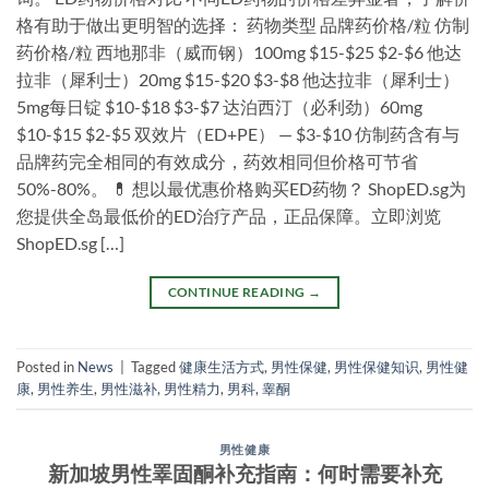
格有助于做出更明智的选择： 药物类型 品牌药价格/粒 仿制
药价格/粒 西地那非（威而钢）100mg $15-$25 $2-$6 他达
拉非（犀利士）20mg $15-$20 $3-$8 他达拉非（犀利士）
5mg每日锭 $10-$18 $3-$7 达泊西汀（必利劲）60mg
$10-$15 $2-$5 双效片（ED+PE） — $3-$10 仿制药含有与
品牌药完全相同的有效成分，药效相同但价格可节省
50%-80%。 💊 想以最优惠价格购买ED药物？ ShopED.sg为
您提供全岛最低价的ED治疗产品，正品保障。立即浏览
ShopED.sg […]
CONTINUE READING
→
Posted in
News
|
Tagged
健康生活方式
,
男性保健
,
男性保健知识
,
男性健
康
,
男性养生
,
男性滋补
,
男性精力
,
男科
,
睾酮
男性健康
新加坡男性睪固酮补充指南：何时需要补充