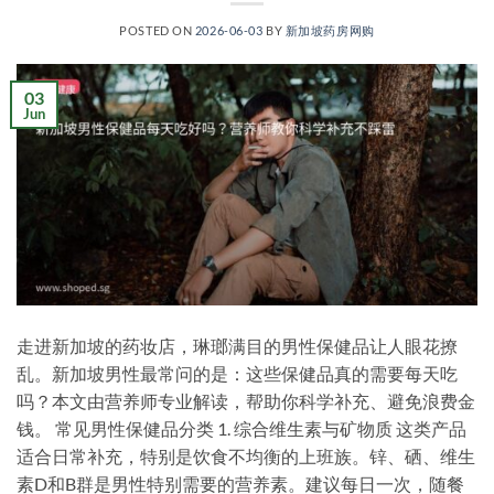
POSTED ON
2026-06-03
BY
新加坡药房网购
03
Jun
走进新加坡的药妆店，琳瑯满目的男性保健品让人眼花撩
乱。新加坡男性最常问的是：这些保健品真的需要每天吃
吗？本文由营养师专业解读，帮助你科学补充、避免浪费金
钱。 常见男性保健品分类 1. 综合维生素与矿物质 这类产品
适合日常补充，特别是饮食不均衡的上班族。锌、硒、维生
素D和B群是男性特别需要的营养素。建议每日一次，随餐