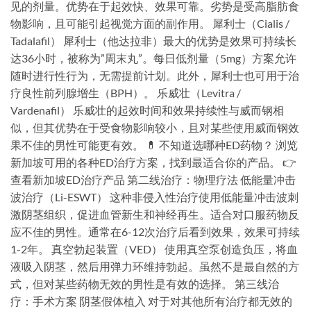
见的剂量。优势在于起效快、效果可靠。劣势是受高脂肪食
物影响，且可能引起视觉方面的副作用。 犀利士（Cialis /
Tadalafil） 犀利士（他达拉非）最大的优势是效果可持续长
达36小时，被称为”周末丸”。每日低剂量（5mg）方案允许
随时进行性行为，无需提前计划。此外，犀利士也可用于治
疗良性前列腺增生（BPH）。 乐威壮（Levitra /
Vardenafil） 乐威壮的起效时间和效果持续性与威而钢相
似，但其优势在于受食物影响较小，且对某些使用威而钢效
果不佳的男性可能更有效。 💊 不知道选哪种ED药物？ 浏览
新加坡可用的各种ED治疗方案，找到最适合你的产品。 👉
查看新加坡ED治疗产品 第二线治疗：物理疗法 低能量冲击
波治疗（Li-ESWT） 这种非侵入性治疗使用低能量冲击波刺
激阴茎组织，促进血管新生和神经再生。适合对口服药物反
应不佳的男性。通常在6-12次治疗后看到效果，效果可持续
1-2年。 真空勃起装置（VED） 使用真空泵创造负压，将血
液吸入阴茎，然后用弹力环维持勃起。虽然不是最自然的方
式，但对某些药物无效的男性是有效的选择。 第三线治
疗：手术方案 阴茎假体植入 对于对其他所有治疗都无效的