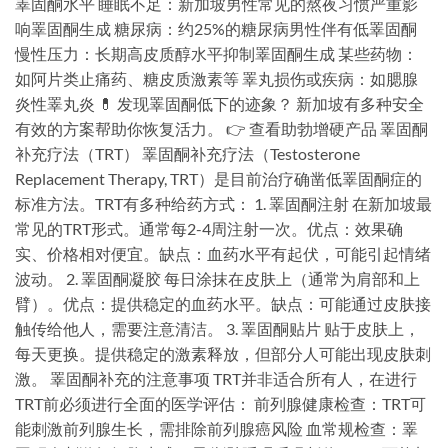
睪固酮水平 睡眠不足：新加坡男性常见的熬夜习惯严重影
响睪固酮生成 糖尿病：约25%的糖尿病男性伴有低睪固酮
慢性压力：长期高皮质醇水平抑制睪固酮生成 某些药物：
如阿片类止痛药、糖皮质激素等 睪丸损伤或疾病：如腮腺
炎性睪丸炎 💊 发现睪固酮低下的迹象？ 新加坡有多种安全
有效的方案帮助你恢复活力。 👉 查看助勃增硬产品 睪固酮
补充疗法（TRT） 睪固酮补充疗法（Testosterone
Replacement Therapy, TRT）是目前治疗确凿低睪固酮症的
标准方法。TRT有多种给药方式： 1. 睪固酮注射 在新加坡最
常见的TRT形式。通常每2-4周注射一次。优点：效果确
实、价格相对便宜。缺点：血药水平有起伏，可能引起情绪
波动。 2. 睪固酮凝胶 每日涂抹在皮肤上（通常为肩部和上
臂）。优点：提供稳定的血药水平。缺点：可能通过皮肤接
触传给他人，需要注意清洁。 3. 睪固酮贴片 贴于皮肤上，
每天更换。提供稳定的激素释放，但部分人可能出现皮肤刺
激。 睪固酮补充的注意事项 TRT并非适合所有人，在进行
TRT前必须进行全面的医学评估： 前列腺健康检查：TRT可
能刺激前列腺生长，需排除前列腺癌风险 血常规检查：睪