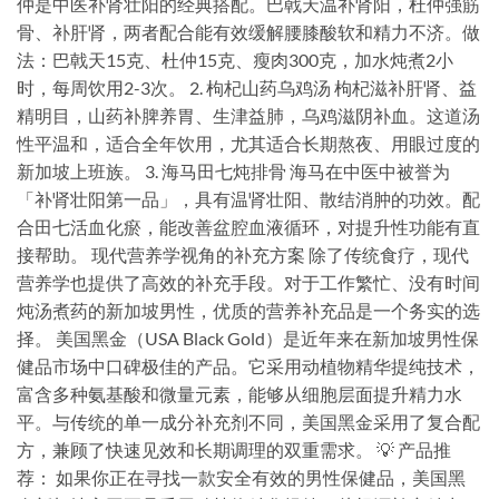
仲是中医补肾壮阳的经典搭配。巴戟天温补肾阳，杜仲强筋
骨、补肝肾，两者配合能有效缓解腰膝酸软和精力不济。做
法：巴戟天15克、杜仲15克、瘦肉300克，加水炖煮2小
时，每周饮用2-3次。 2. 枸杞山药乌鸡汤 枸杞滋补肝肾、益
精明目，山药补脾养胃、生津益肺，乌鸡滋阴补血。这道汤
性平温和，适合全年饮用，尤其适合长期熬夜、用眼过度的
新加坡上班族。 3. 海马田七炖排骨 海马在中医中被誉为
「补肾壮阳第一品」，具有温肾壮阳、散结消肿的功效。配
合田七活血化瘀，能改善盆腔血液循环，对提升性功能有直
接帮助。 现代营养学视角的补充方案 除了传统食疗，现代
营养学也提供了高效的补充手段。对于工作繁忙、没有时间
炖汤煮药的新加坡男性，优质的营养补充品是一个务实的选
择。 美国黑金（USA Black Gold）是近年来在新加坡男性保
健品市场中口碑极佳的产品。它采用动植物精华提纯技术，
富含多种氨基酸和微量元素，能够从细胞层面提升精力水
平。与传统的单一成分补充剂不同，美国黑金采用了复合配
方，兼顾了快速见效和长期调理的双重需求。 💡 产品推
荐： 如果你正在寻找一款安全有效的男性保健品，美国黑