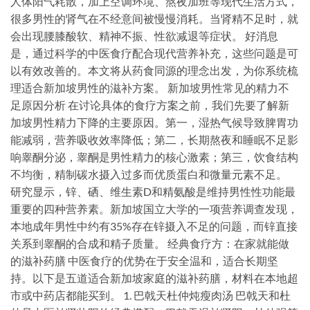
人体阳气耗散，加上空调环境、熬夜加班等现代生活方式，
很多男性的肾气在不经意间被慢慢消耗。当肾精不足时，就
会出现腰膝酸软、精神不振、性欲减退等症状。 好消息
是，通过科学的中医食疗配合现代营养补充，这些问题是可
以有效改善的。本文将从药食同源的理念出发，为你系统梳
理适合新加坡男性的滋补方案。 新加坡男性常见的精力不
足原因分析 在讨论具体的食疗方案之前，我们先要了解新
加坡男性精力下降的主要原因。第一，湿热气候导致脾胃功
能减弱，营养吸收效率降低；第二，长期熬夜和睡眠不足影
响睾酮分泌，睾酮是男性精力的核心激素；第三，饮食结构
不均衡，精制碳水摄入过多而优质蛋白和微量元素不足。
研究显示，锌、硒、维生素D和精氨酸是维持男性性功能最
重要的四种营养素。新加坡国立大学的一项营养调查发现，
本地成年男性中约有35%存在锌摄入不足的问题，而锌直接
关系到睾酮的合成和精子质量。 经典食疗方：在家就能做
的滋补药膳 中医食疗的优势在于安全温和，适合长期坚
持。以下是五道适合新加坡家庭的滋补药膳，材料在本地超
市或中药店都能买到。 1. 巴戟天杜仲炖瘦肉汤 巴戟天和杜