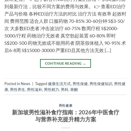
到最新疗法，比较不同方案的费用与效果。 👉 查看ED治疗
产品与价格 各种ED治疗方法的对比 治疗方法 有效率 起效时
间 费用范围 适合人群 口服药物 70-85% 30-60分钟 S$3-50/
次 大多数ED患者 冲击波治疗 60-75% 数周疗程 S$2000-
5000/疗程 药物治疗无效者 真空勃起装置 60-80% 即时
S$200-500 药物无效或不能用药者 阴茎假体植入 90-95% 术
后6-8周 S$15000-30000 严重ED且其他方法无效 […]
CONTINUE READING
→
Posted in
News
|
Tagged
健康生活方式
,
男性保健
,
男性保健知识
,
男性健
康
,
男性养生
,
男性滋补
,
男性精力
,
男科
,
睾酮
男性健康
新加坡男性滋补食疗指南：2026年中医食疗
与营养补充提升精力方案