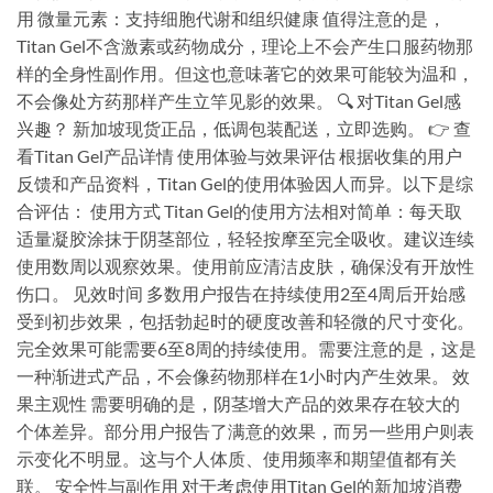
用 微量元素：支持细胞代谢和组织健康 值得注意的是，
Titan Gel不含激素或药物成分，理论上不会产生口服药物那
样的全身性副作用。但这也意味著它的效果可能较为温和，
不会像处方药那样产生立竿见影的效果。 🔍 对Titan Gel感
兴趣？ 新加坡现货正品，低调包装配送，立即选购。 👉 查
看Titan Gel产品详情 使用体验与效果评估 根据收集的用户
反馈和产品资料，Titan Gel的使用体验因人而异。以下是综
合评估： 使用方式 Titan Gel的使用方法相对简单：每天取
适量凝胶涂抹于阴茎部位，轻轻按摩至完全吸收。建议连续
使用数周以观察效果。使用前应清洁皮肤，确保没有开放性
伤口。 见效时间 多数用户报告在持续使用2至4周后开始感
受到初步效果，包括勃起时的硬度改善和轻微的尺寸变化。
完全效果可能需要6至8周的持续使用。需要注意的是，这是
一种渐进式产品，不会像药物那样在1小时内产生效果。 效
果主观性 需要明确的是，阴茎增大产品的效果存在较大的
个体差异。部分用户报告了满意的效果，而另一些用户则表
示变化不明显。这与个人体质、使用频率和期望值都有关
联。 安全性与副作用 对于考虑使用Titan Gel的新加坡消费