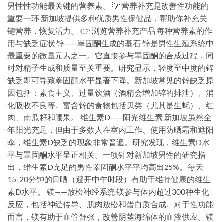
男性性功能最关键的营养素。 💡 营养补充是改善性功能的
重要一环 新加坡提供多种优质男性保健品，帮助你补充关
键营养，恢复活力。 👉 浏览营养补充产品 每种营养素的作
用与缺乏症状 锌——睪固酮生成的基石 锌是男性生殖系统中
最重要的微量元素之一。它直接参与睪固酮的合成过程，同
时对精子生成和质量至关重要。研究显示，轻度至中度的锌
缺乏即可导致睪固酮水平显著下降。新加坡常见的锌缺乏原
因包括：素食主义、过量饮酒（酒精会增加锌的排泄）、消
化吸收不良等。富含锌的食物包括贝类（尤其是生蚝）、红
肉、南瓜籽和腰果。 维生素D——阳光维生素 新加坡虽然全
年阳光充足，但由于多数人在室内工作、使用防晒霜和遮阳
伞，维生素D缺乏的现象非常普遍。研究发现，维生素D水
平与睪固酮水平呈正相关。一项针对新加坡男性的研究指
出，维生素D充足的男性睪固酮水平平均高出25%。每天
15-20分钟的日晒（避开中午时段）有助于维持健康的维生
素D水平。 镁——放松神经系统 镁参与体内超过300种生化
反应，包括神经传导、肌肉放松和蛋白质合成。对于性功能
而言，镁有助于血管舒张，改善阴茎海绵体的血液供应。镁