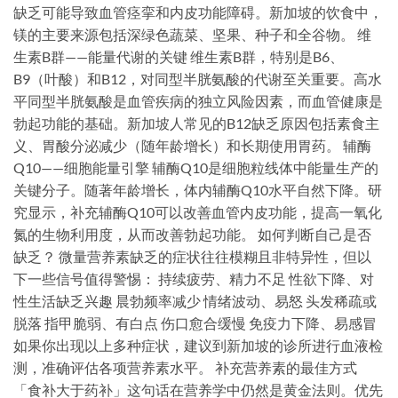
缺乏可能导致血管痉挛和内皮功能障碍。新加坡的饮食中，
镁的主要来源包括深绿色蔬菜、坚果、种子和全谷物。 维
生素B群——能量代谢的关键 维生素B群，特别是B6、
B9（叶酸）和B12，对同型半胱氨酸的代谢至关重要。高水
平同型半胱氨酸是血管疾病的独立风险因素，而血管健康是
勃起功能的基础。新加坡人常见的B12缺乏原因包括素食主
义、胃酸分泌减少（随年龄增长）和长期使用胃药。 辅酶
Q10——细胞能量引擎 辅酶Q10是细胞粒线体中能量生产的
关键分子。随著年龄增长，体内辅酶Q10水平自然下降。研
究显示，补充辅酶Q10可以改善血管内皮功能，提高一氧化
氮的生物利用度，从而改善勃起功能。 如何判断自己是否
缺乏？ 微量营养素缺乏的症状往往模糊且非特异性，但以
下一些信号值得警惕： 持续疲劳、精力不足 性欲下降、对
性生活缺乏兴趣 晨勃频率减少 情绪波动、易怒 头发稀疏或
脱落 指甲脆弱、有白点 伤口愈合缓慢 免疫力下降、易感冒
如果你出现以上多种症状，建议到新加坡的诊所进行血液检
测，准确评估各项营养素水平。 补充营养素的最佳方式
「食补大于药补」这句话在营养学中仍然是黄金法则。优先