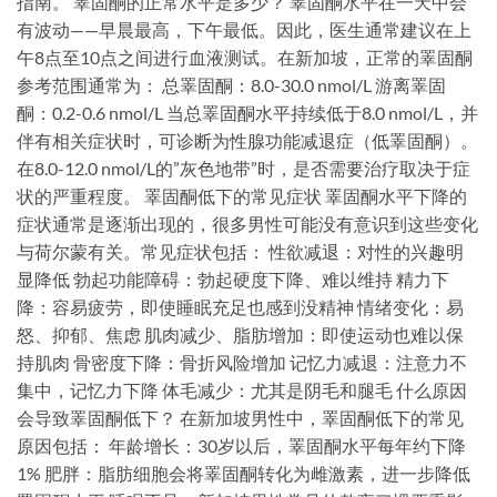
指南。 睪固酮的正常水平是多少？ 睪固酮水平在一天中会
有波动——早晨最高，下午最低。因此，医生通常建议在上
午8点至10点之间进行血液测试。在新加坡，正常的睪固酮
参考范围通常为： 总睪固酮：8.0-30.0 nmol/L 游离睪固
酮：0.2-0.6 nmol/L 当总睪固酮水平持续低于8.0 nmol/L，并
伴有相关症状时，可诊断为性腺功能减退症（低睪固酮）。
在8.0-12.0 nmol/L的”灰色地带”时，是否需要治疗取决于症
状的严重程度。 睪固酮低下的常见症状 睪固酮水平下降的
症状通常是逐渐出现的，很多男性可能没有意识到这些变化
与荷尔蒙有关。常见症状包括： 性欲减退：对性的兴趣明
显降低 勃起功能障碍：勃起硬度下降、难以维持 精力下
降：容易疲劳，即使睡眠充足也感到没精神 情绪变化：易
怒、抑郁、焦虑 肌肉减少、脂肪增加：即使运动也难以保
持肌肉 骨密度下降：骨折风险增加 记忆力减退：注意力不
集中，记忆力下降 体毛减少：尤其是阴毛和腿毛 什么原因
会导致睪固酮低下？ 在新加坡男性中，睪固酮低下的常见
原因包括： 年龄增长：30岁以后，睪固酮水平每年约下降
1% 肥胖：脂肪细胞会将睪固酮转化为雌激素，进一步降低