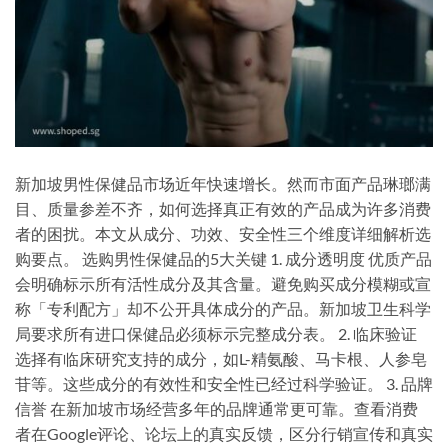
新加坡男性保健品市场近年快速增长。然而市面产品琳瑯满
目、质量参差不齐，如何选择真正有效的产品成为许多消费
者的困扰。本文从成分、功效、安全性三个维度详细解析选
购要点。 选购男性保健品的5大关键 1. 成分透明度 优质产品
会明确标示所有活性成分及其含量。避免购买成分模糊或宣
称「专利配方」却不公开具体成分的产品。新加坡卫生科学
局要求所有进口保健品必须标示完整成分表。 2. 临床验证
选择有临床研究支持的成分，如L-精氨酸、马卡根、人参皂
苷等。这些成分的有效性和安全性已经过科学验证。 3. 品牌
信誉 在新加坡市场经营多年的品牌通常更可靠。查看消费
者在Google评论、论坛上的真实反馈，区分行销宣传和真实