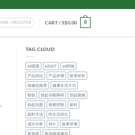
CART /
S$
0.00
0
OGIN / REGISTER
TAG CLOUD
ed原因
ed治疗
ed药物
产品对比
产品评测
使用评价
保健品推荐
健康生活方式
助勃
勃起功能障碍
勃起困难
要。
勃起问题
射精控制
延时
延时方法
性生活持久
成分分析
持久
效果评测
新加坡
新加坡保健品