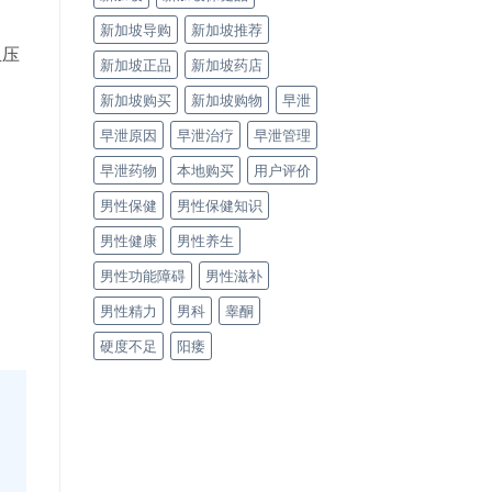
新加坡导购
新加坡推荐
血压
新加坡正品
新加坡药店
新加坡购买
新加坡购物
早泄
早泄原因
早泄治疗
早泄管理
早泄药物
本地购买
用户评价
男性保健
男性保健知识
男性健康
男性养生
男性功能障碍
男性滋补
男性精力
男科
睾酮
硬度不足
阳痿