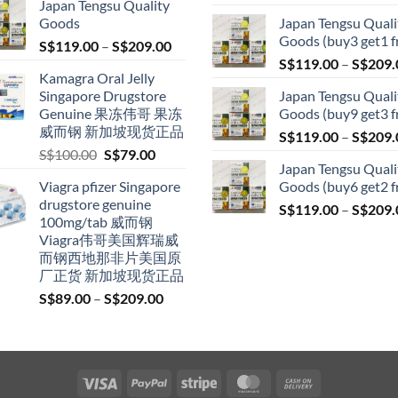
Japan Tengsu Quality
S$119.00
Goods
Japan Tengsu Quali
through
Goods (buy3 get1 f
Price
S$
119.00
–
S$
209.00
S$209.00
range:
S$
119.00
–
S$
209.
Kamagra Oral Jelly
S$119.00
Singapore Drugstore
Japan Tengsu Quali
through
Genuine 果冻伟哥 果冻
Goods (buy9 get3 f
S$209.00
威而钢 新加坡现货正品
S$
119.00
–
S$
209.
Original
Current
S$
100.00
S$
79.00
Japan Tengsu Quali
price
price
Viagra pfizer Singapore
Goods (buy6 get2 f
was:
is:
drugstore genuine
S$100.00.
S$79.00.
S$
119.00
–
S$
209.
100mg/tab 威而钢
Viagra伟哥美国辉瑞威
而钢西地那非片美国原
厂正货 新加坡现货正品
Price
S$
89.00
–
S$
209.00
range:
S$89.00
through
S$209.00
Visa
PayPal
Stripe
MasterCard
Cash