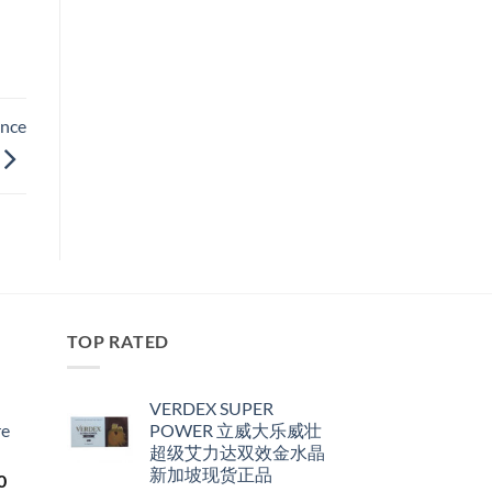
ence
TOP RATED
VERDEX SUPER
re
POWER 立威大乐威壮
超级艾力达双效金水晶
新加坡现货正品
Price
0