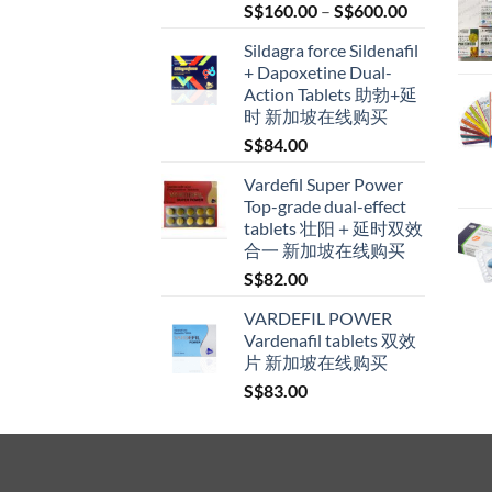
Price
S$
160.00
–
S$
600.00
range:
Sildagra force Sildenafil
S$160.00
+ Dapoxetine Dual-
through
Action Tablets 助勃+延
S$600.00
时 新加坡在线购买
S$
84.00
Vardefil Super Power
Top-grade dual-effect
tablets 壮阳＋延时双效
合一 新加坡在线购买
S$
82.00
VARDEFIL POWER
Vardenafil tablets 双效
片 新加坡在线购买
S$
83.00