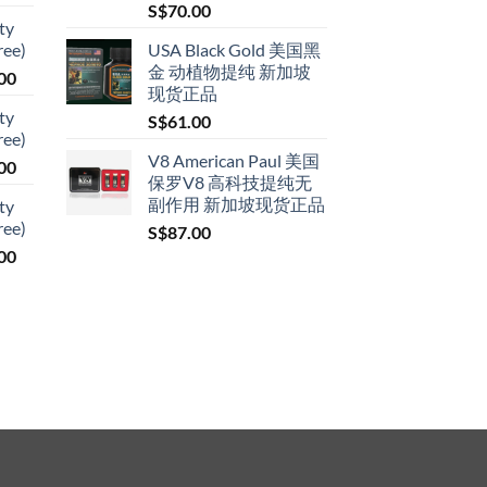
range:
S$
70.00
ty
S$79.00
ree)
USA Black Gold 美国黑
through
金 动植物提纯 新加坡
Price
00
S$399.00
现货正品
range:
ty
S$
61.00
S$119.00
ree)
through
V8 American Paul 美国
Price
00
S$209.00
保罗V8 高科技提纯无
range:
副作用 新加坡现货正品
ty
S$119.00
ree)
S$
87.00
through
Price
00
S$209.00
range:
S$119.00
through
S$209.00