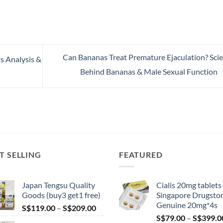
Can Bananas Treat Premature Ejaculation? Sci
s Analysis &
Behind Bananas & Male Sexual Function
T SELLING
FEATURED
Japan Tengsu Quality
Cialis 20mg tablets
Goods (buy3 get1 free)
Singapore Drugsto
Genuine 20mg*4s
Price
S$
119.00
–
S$
209.00
range:
S$
79.00
–
S$
399.0