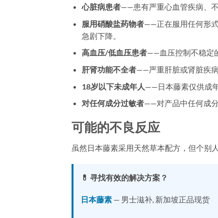
心脏病患者
——患有严重心血管疾病、
服用硝酸盐药物者
——正在服用任何形
急剧下降。
高血压/低血压患者
——血压控制不稳定
肝肾功能不全者
——严重肝脏或肾脏疾
18岁以下未成年人
——日本藤素仅供成
对任何成分过敏者
——对产品中任何成
可能的不良反应
虽然日本藤素采用天然草本配方，但个别
💊 寻找有效的解决方案？
日本藤素
— 男士滋补, 新加坡正品现货