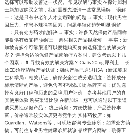
选择可以帮助改善这一状况。 常见误解与事实 在探讨犀利
士新加坡购买之前，我们需要先澄清一些常见误解： 误解
一：这是只有中老年人才会遇到的问题 → 事实：现代男性
因压力、作息不规律等因素，问题年轻化趋势明显 误解
二：只有处方药才能解决 → 事实：许多天然保健产品同样
能提供有效支持 误解三：购买相关产品很麻烦 → 事实：新
加坡有多个可靠渠道可以便捷购买 如何选择适合的解决方
案？ 选择合适的保健产品或治疗方案时，建议考虑以下几
个因素： 💊 寻找有效的解决方案？ Cialis 20mg 犀利士 — 长
效ED治疗药物 产品认证：确认产品已通过HSA（新加坡卫
生科学局）相关认证，确保安全性 成分透明度：选择成分
标示清晰的产品，避免含有不明添加物 品牌声誉：优先选
择有良好口碑和历史的品牌 用户评价：参考其他用户的真
实使用体验 购买渠道比较 在新加坡，您可以通过以下渠道
购买男性保健产品： 线上药房：方便快捷，产品选择丰
富，价格通常较实体店更有竞争力 实体药妆店：如
Guardian、Watsons等，可现场咨询 专业诊所：如需处方药
物，可前往专业男性健康诊所就诊 品牌官方网站：确保正