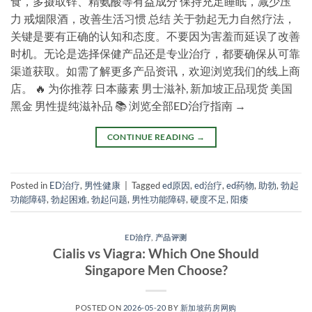
食，多摄取锌、精氨酸等有益成分 保持充足睡眠，减少压
力 戒烟限酒，改善生活习惯 总结 关于勃起无力自然疗法，
关键是要有正确的认知和态度。不要因为害羞而延误了改善
时机。无论是选择保健产品还是专业治疗，都要确保从可靠
渠道获取。如需了解更多产品资讯，欢迎浏览我们的线上商
店。 🔥 为你推荐 日本藤素 男士滋补, 新加坡正品现货 美国
黑金 男性提纯滋补品 📚 浏览全部ED治疗指南 →
CONTINUE READING
→
Posted in
ED治疗
,
男性健康
|
Tagged
ed原因
,
ed治疗
,
ed药物
,
助勃
,
勃起
功能障碍
,
勃起困难
,
勃起问题
,
男性功能障碍
,
硬度不足
,
阳痿
ED治疗
,
产品评测
Cialis vs Viagra: Which One Should
Singapore Men Choose?
POSTED ON
2026-05-20
BY
新加坡药房网购