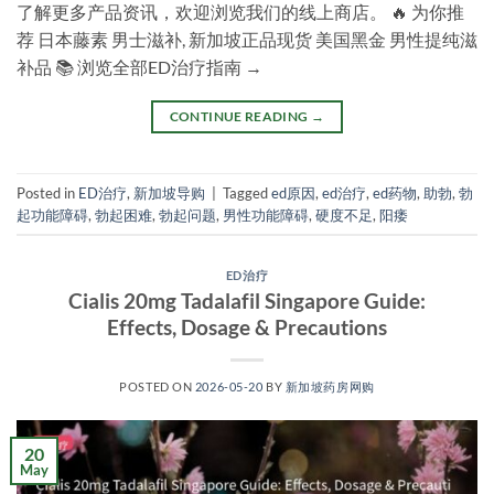
了解更多产品资讯，欢迎浏览我们的线上商店。 🔥 为你推
荐 日本藤素 男士滋补, 新加坡正品现货 美国黑金 男性提纯滋
补品 📚 浏览全部ED治疗指南 →
CONTINUE READING
→
Posted in
ED治疗
,
新加坡导购
|
Tagged
ed原因
,
ed治疗
,
ed药物
,
助勃
,
勃
起功能障碍
,
勃起困难
,
勃起问题
,
男性功能障碍
,
硬度不足
,
阳痿
ED治疗
Cialis 20mg Tadalafil Singapore Guide:
Effects, Dosage & Precautions
POSTED ON
2026-05-20
BY
新加坡药房网购
20
May