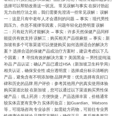
选择可以帮助改善这一状况。 常见误解与事实 在探讨勃起
无力自然疗法之前，我们需要先澄清一些常见误解： 误解
一：这是只有中老年人才会遇到的问题 → 事实：现代男性
因压力、作息不规律等因素，问题年轻化趋势明显 误解
二：只有处方药才能解决 → 事实：许多天然保健产品同样
能提供有效支持 误解三：购买相关产品很麻烦 → 事实：新
加坡有多个可靠渠道可以便捷购买 如何选择适合的解决方
案？ 选择合适的保健产品或治疗方案时，建议考虑以下几
个因素： 💊 寻找有效的解决方案？ 美国黑金 — 男性提纯滋
补品 产品认证：确认产品已通过HSA（新加坡卫生科学局）
相关认证，确保安全性 成分透明度：选择成分标示清晰的
产品，避免含有不明添加物 品牌声誉：优先选择有良好口
碑和历史的品牌 用户评价：参考其他用户的真实使用体验
购买渠道比较 在新加坡，您可以通过以下渠道购买男性保
健产品： 线上药房：方便快捷，产品选择丰富，价格通常
较实体店更有竞争力 实体药妆店：如Guardian、Watsons
等，可现场咨询 专业诊所：如需处方药物，可前往专业男
性健康诊所就诊 品牌官方网站：确保正品，售后服务更完