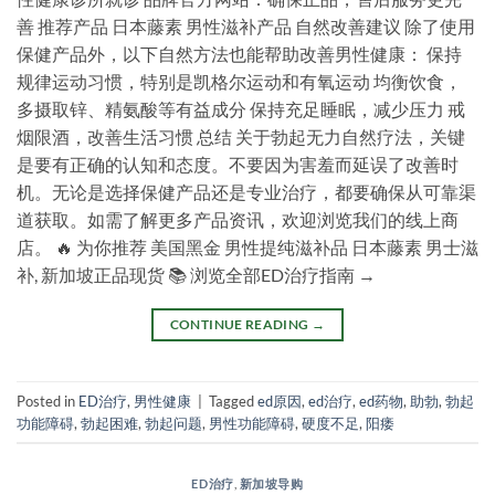
善 推荐产品 日本藤素 男性滋补产品 自然改善建议 除了使用
保健产品外，以下自然方法也能帮助改善男性健康： 保持
规律运动习惯，特别是凯格尔运动和有氧运动 均衡饮食，
多摄取锌、精氨酸等有益成分 保持充足睡眠，减少压力 戒
烟限酒，改善生活习惯 总结 关于勃起无力自然疗法，关键
是要有正确的认知和态度。不要因为害羞而延误了改善时
机。无论是选择保健产品还是专业治疗，都要确保从可靠渠
道获取。如需了解更多产品资讯，欢迎浏览我们的线上商
店。 🔥 为你推荐 美国黑金 男性提纯滋补品 日本藤素 男士滋
补, 新加坡正品现货 📚 浏览全部ED治疗指南 →
CONTINUE READING
→
Posted in
ED治疗
,
男性健康
|
Tagged
ed原因
,
ed治疗
,
ed药物
,
助勃
,
勃起
功能障碍
,
勃起困难
,
勃起问题
,
男性功能障碍
,
硬度不足
,
阳痿
ED治疗
,
新加坡导购