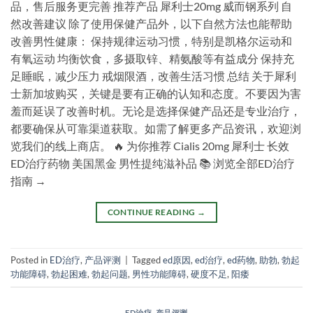
品，售后服务更完善 推荐产品 犀利士20mg 威而钢系列 自
然改善建议 除了使用保健产品外，以下自然方法也能帮助
改善男性健康： 保持规律运动习惯，特别是凯格尔运动和
有氧运动 均衡饮食，多摄取锌、精氨酸等有益成分 保持充
足睡眠，减少压力 戒烟限酒，改善生活习惯 总结 关于犀利
士新加坡购买，关键是要有正确的认知和态度。不要因为害
羞而延误了改善时机。无论是选择保健产品还是专业治疗，
都要确保从可靠渠道获取。如需了解更多产品资讯，欢迎浏
览我们的线上商店。 🔥 为你推荐 Cialis 20mg 犀利士 长效
ED治疗药物 美国黑金 男性提纯滋补品 📚 浏览全部ED治疗
指南 →
CONTINUE READING
→
Posted in
ED治疗
,
产品评测
|
Tagged
ed原因
,
ed治疗
,
ed药物
,
助勃
,
勃起
功能障碍
,
勃起困难
,
勃起问题
,
男性功能障碍
,
硬度不足
,
阳痿
ED治疗
,
产品评测