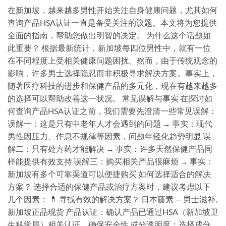
在新加坡，越来越多男性开始关注自身健康问题，尤其如何
查询产品HSA认证一直是备受关注的议题。本文将为您提供
全面的指南，帮助您做出明智的决定。 为什么这个话题如
此重要？ 根据最新统计，新加坡每四位男性中，就有一位
在不同程度上受相关健康问题困扰。然而，由于传统观念的
影响，许多男士选择隐忍而非积极寻求解决方案。事实上，
随著医疗科技的进步和保健产品的多元化，现在有越来越多
的选择可以帮助改善这一状况。 常见误解与事实 在探讨如
何查询产品HSA认证之前，我们需要先澄清一些常见误解：
误解一：这是只有中老年人才会遇到的问题 → 事实：现代
男性因压力、作息不规律等因素，问题年轻化趋势明显 误
解二：只有处方药才能解决 → 事实：许多天然保健产品同
样能提供有效支持 误解三：购买相关产品很麻烦 → 事实：
新加坡有多个可靠渠道可以便捷购买 如何选择适合的解决
方案？ 选择合适的保健产品或治疗方案时，建议考虑以下
几个因素： 💊 寻找有效的解决方案？ 日本藤素 — 男士滋补,
新加坡正品现货 产品认证：确认产品已通过HSA（新加坡卫
生科学局）相关认证，确保安全性 成分透明度：选择成分