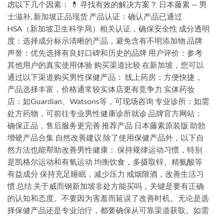
虑以下几个因素： 💊 寻找有效的解决方案？ 日本藤素 — 男
士滋补, 新加坡正品现货 产品认证：确认产品已通过
HSA（新加坡卫生科学局）相关认证，确保安全性 成分透明
度：选择成分标示清晰的产品，避免含有不明添加物 品牌
声誉：优先选择有良好口碑和历史的品牌 用户评价：参考
其他用户的真实使用体验 购买渠道比较 在新加坡，您可以
通过以下渠道购买男性保健产品： 线上药房：方便快捷，
产品选择丰富，价格通常较实体店更有竞争力 实体药妆
店：如Guardian、Watsons等，可现场咨询 专业诊所：如需
处方药物，可前往专业男性健康诊所就诊 品牌官方网站：
确保正品，售后服务更完善 推荐产品 日本藤素原装版 助勃
增硬产品合集 自然改善建议 除了使用保健产品外，以下自
然方法也能帮助改善男性健康： 保持规律运动习惯，特别
是凯格尔运动和有氧运动 均衡饮食，多摄取锌、精氨酸等
有益成分 保持充足睡眠，减少压力 戒烟限酒，改善生活习
惯 总结 关于威而钢新加坡非处方能买吗，关键是要有正确
的认知和态度。不要因为害羞而延误了改善时机。无论是选
择保健产品还是专业治疗，都要确保从可靠渠道获取。如需