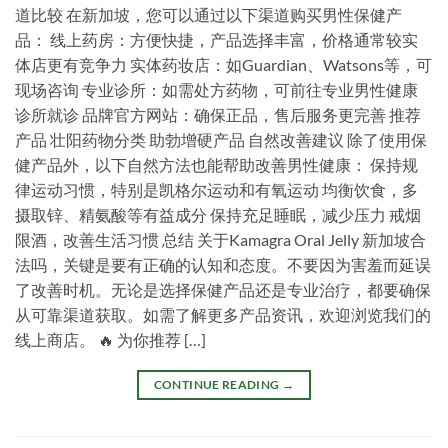
道比较 在新加坡，您可以通过以下渠道购买男性保健产
品： 线上药房：方便快捷，产品选择丰富，价格通常较实
体店更有竞争力 实体药妆店：如Guardian、Watsons等，可
现场咨询 专业诊所：如需处方药物，可前往专业男性健康
诊所就诊 品牌官方网站：确保正品，售后服务更完善 推荐
产品 壮阳药物分类 助勃增硬产品 自然改善建议 除了使用保
健产品外，以下自然方法也能帮助改善男性健康： 保持规
律运动习惯，特别是凯格尔运动和有氧运动 均衡饮食，多
摄取锌、精氨酸等有益成分 保持充足睡眠，减少压力 戒烟
限酒，改善生活习惯 总结 关于Kamagra Oral Jelly 新加坡合
法吗，关键是要有正确的认知和态度。不要因为害羞而延误
了改善时机。无论是选择保健产品还是专业治疗，都要确保
从可靠渠道获取。如需了解更多产品资讯，欢迎浏览我们的
线上商店。 🔥 为你推荐 […]
CONTINUE READING
→