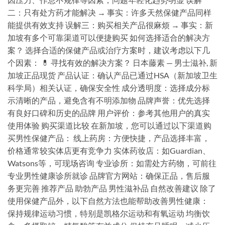
二：只有处方药才能解决 → 事实：许多天然保健产品同样
能提供有效支持 误解三：购买相关产品很麻烦 → 事实：新
加坡有多个可靠渠道可以便捷购买 如何选择适合的解决方
案？ 选择合适的保健产品或治疗方案时，建议考虑以下几
个因素： 💊 寻找有效的解决方案？ 日本藤素 — 男士滋补, 新
加坡正品现货 产品认证：确认产品已通过HSA（新加坡卫生
科学局）相关认证，确保安全性 成分透明度：选择成分标
示清晰的产品，避免含有不明添加物 品牌声誉：优先选择
有良好口碑和历史的品牌 用户评价：参考其他用户的真实
使用体验 购买渠道比较 在新加坡，您可以通过以下渠道购
买男性保健产品： 线上药房：方便快捷，产品选择丰富，
价格通常较实体店更有竞争力 实体药妆店：如Guardian、
Watsons等，可现场咨询 专业诊所：如需处方药物，可前往
专业男性健康诊所就诊 品牌官方网站：确保正品，售后服
务更完善 推荐产品 助勃产品 男性滋补品 自然改善建议 除了
使用保健产品外，以下自然方法也能帮助改善男性健康：
保持规律运动习惯，特别是凯格尔运动和有氧运动 均衡饮