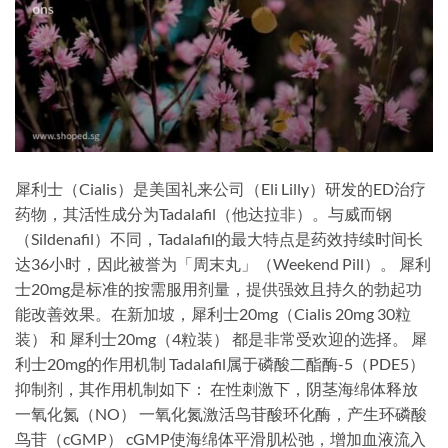
犀利士（Cialis）是美国礼来公司（Eli Lilly）研发的ED治疗
药物，其活性成分为Tadalafil（他达拉非）。与威而钢
（Sildenafil）不同，Tadalafil的最大特点是药效持续时间长
达36小时，因此被誉为「周末丸」（Weekend Pill）。 犀利
士20mg是标准的按需服用剂量，提供强效且持久的勃起功
能改善效果。在新加坡，犀利士20mg（Cialis 20mg 30粒
装） 和 犀利士20mg（4粒装） 都是非常受欢迎的选择。 犀
利士20mg的作用机制 Tadalafil属于磷酸二酯酶-5（PDE5）
抑制剂，其作用机制如下： 在性刺激下，阴茎海绵体释放
一氧化氮（NO） 一氧化氮激活鸟苷酸环化酶，产生环磷酸
鸟苷（cGMP） cGMP使海绵体平滑肌松弛，增加血液流入