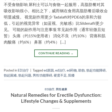
不受食物影响 犀利士可以与食物一起服用，高脂肪餐对其
吸收影响很小。相比之下，威而钢在食用高脂肪餐后吸收会
明显减慢。 视觉副作用更少 Tadalafil对PDE6的亲和力较
低，引起的视觉异常（如蓝视、光敏感）比Sildenafil更少
见。 可能的副作用与注意事项 常见副作用（通常轻微且短
暂） 头痛（约15%使用者） 消化不良（约10%） 背痛和肌
肉酸痛（约6%） 鼻塞（约4%） […]
CONTINUE READING
→
Posted in
ED治疗
|
Tagged
ed原因
,
ed治疗
,
ed药物
,
助勃
,
勃起功能障碍
,
勃起困难
,
勃起问题
,
男性功能障碍
,
硬度不足
,
阳痿
ED治疗
,
男性健康
Natural Remedies for Erectile Dysfunction:
Lifestyle Changes & Supplements