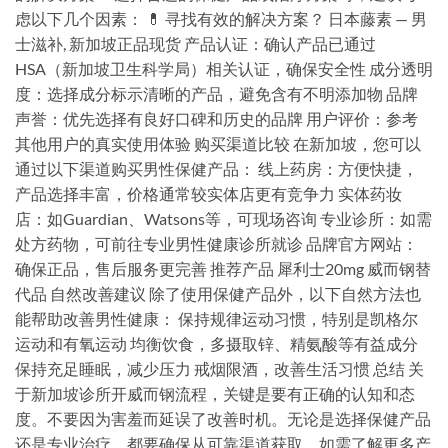
虑以下几个因素： 💊 寻找有效的解决方案？ 日本藤素 — 男
士滋补, 新加坡正品现货 产品认证：确认产品已通过
HSA（新加坡卫生科学局）相关认证，确保安全性 成分透明
度：选择成分标示清晰的产品，避免含有不明添加物 品牌
声誉：优先选择有良好口碑和历史的品牌 用户评价：参考
其他用户的真实使用体验 购买渠道比较 在新加坡，您可以
通过以下渠道购买男性保健产品： 线上药房：方便快捷，
产品选择丰富，价格通常较实体店更有竞争力 实体药妆
店：如Guardian、Watsons等，可现场咨询 专业诊所：如需
处方药物，可前往专业男性健康诊所就诊 品牌官方网站：
确保正品，售后服务更完善 推荐产品 犀利士20mg 威而钢替
代品 自然改善建议 除了使用保健产品外，以下自然方法也
能帮助改善男性健康： 保持规律运动习惯，特别是凯格尔
运动和有氧运动 均衡饮食，多摄取锌、精氨酸等有益成分
保持充足睡眠，减少压力 戒烟限酒，改善生活习惯 总结 关
于新加坡诊所开威而钢流程，关键是要有正确的认知和态
度。不要因为害羞而延误了改善时机。无论是选择保健产品
还是专业治疗，都要确保从可靠渠道获取。如需了解更多产