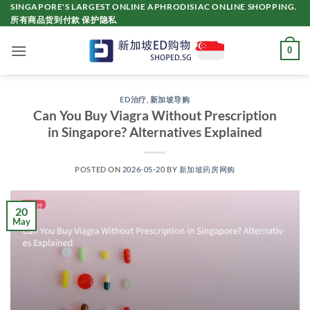
Skip
SINGAPORE'S LARGEST ONLINE APHRODISIAC ONLINE SHOPPING.
所有商品货到付款 保护隐私
to
content
0
ED治疗
,
新加坡导购
Can You Buy Viagra Without Prescription
in Singapore? Alternatives Explained
POSTED ON
2026-05-20
BY
新加坡药房网购
20
May