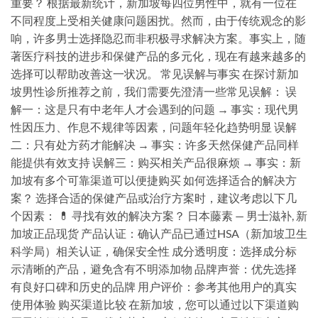
重要？ 根据最新统计，新加坡每四位男性中，就有一位在
不同程度上受相关健康问题困扰。然而，由于传统观念的影
响，许多男士选择隐忍而非积极寻求解决方案。事实上，随
著医疗科技的进步和保健产品的多元化，现在有越来越多的
选择可以帮助改善这一状况。 常见误解与事实 在探讨新加
坡男性诊所推荐之前，我们需要先澄清一些常见误解： 误
解一：这是只有中老年人才会遇到的问题 → 事实：现代男
性因压力、作息不规律等因素，问题年轻化趋势明显 误解
二：只有处方药才能解决 → 事实：许多天然保健产品同样
能提供有效支持 误解三：购买相关产品很麻烦 → 事实：新
加坡有多个可靠渠道可以便捷购买 如何选择适合的解决方
案？ 选择合适的保健产品或治疗方案时，建议考虑以下几
个因素： 💊 寻找有效的解决方案？ 日本藤素 — 男士滋补, 新
加坡正品现货 产品认证：确认产品已通过HSA（新加坡卫生
科学局）相关认证，确保安全性 成分透明度：选择成分标
示清晰的产品，避免含有不明添加物 品牌声誉：优先选择
有良好口碑和历史的品牌 用户评价：参考其他用户的真实
使用体验 购买渠道比较 在新加坡，您可以通过以下渠道购