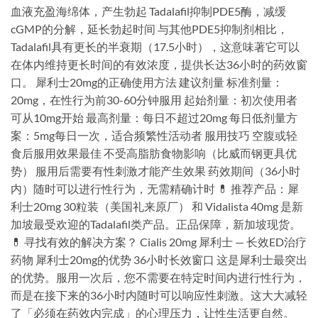
血液充盈海绵体，产生勃起 Tadalafil抑制PDE5酶，减缓
cGMP的分解，延长勃起时间 与其他PDE5抑制剂相比，
Tadalafil具有更长的半衰期（17.5小时），这意味著它可以
在体内维持更长时间的有效浓度，提供长达36小时的药效窗
口。 犀利士20mg的正确使用方法 建议剂量 标准剂量：
20mg，在性行为前30-60分钟服用 起始剂量：初次使用者
可从10mg开始 最高剂量：每日不超过20mg 每日低剂量方
案：5mg每日一次，适合频繁性活动者 服用技巧 空腹或轻
食后服用效果最佳 不受高脂肪食物影响（比威而钢更具优
势） 服用后需要有性刺激才能产生效果 药效期间（36小时
内）随时可以进行性行为，无需精确计时 💊 推荐产品：犀
利士20mg 30粒装（美国礼来原厂） 和 Vidalista 40mg 是新
加坡最受欢迎的Tadalafil类产品。正品保障，新加坡现货。
💊 寻找有效的解决方案？ Cialis 20mg 犀利士 — 长效ED治疗
药物 犀利士20mg的优势 36小时长效窗口 这是犀利士最突出
的优势。服用一次后，您不需要在特定时间内进行性行为，
而是在接下来的36小时内随时可以响应性刺激。这大大减轻
了「必须在药效内完成」的心理压力，让性生活更自然。