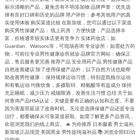
标示清晰的产品，避免含有不明添加物 品牌声誉：优先选
择有良好口碑和历史的品牌 用户评价：参考其他用户的真
实使用体验 购买渠道比较 在新加坡，您可以通过以下渠道
购买男性保健产品： 线上药房：方便快捷，产品选择丰
富，价格通常较实体店更有竞争力 实体药妆店：如
Guardian、Watsons等，可现场咨询 专业诊所：如需处方药
物，可前往专业男性健康诊所就诊 品牌官方网站：确保正
品，售后服务更完善 推荐产品 安全用药产品 男性健康产品
自然改善建议 除了使用保健产品外，以下自然方法也能帮
助改善男性健康： 保持规律运动习惯，特别是凯格尔运动
和有氧运动 均衡饮食，多摄取锌、精氨酸等有益成分 保持
充足睡眠，减少压力 戒烟限酒，改善生活习惯 总结 关于如
何查询产品HSA认证，关键是要有正确的认知和态度。不要
因为害羞而延误了改善时机。无论是选择保健产品还是专业
治疗，都要确保从可靠渠道获取。如需了解更多产品资讯，
欢迎浏览我们的线上商店。 🔥 为你推荐 日本藤素 男士滋补,
新加坡正品现货 美国黑金 男性提纯滋补品 📚 浏览全部ED治
疗指南 →