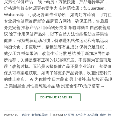
买男性保健产品： 线上药房：方便快捷，产品选择丰富，
价格通常较实体店更有竞争力 实体药妆店：如Guardian、
Watsons等，可现场咨询 专业诊所：如需处方药物，可前往
专业男性健康诊所就诊 品牌官方网站：确保正品，售后服
务更完善 推荐产品 壮阳药物分类 壮阳咖啡糖果 自然改善建
议 除了使用保健产品外，以下自然方法也能帮助改善男性
健康： 保持规律运动习惯，特别是凯格尔运动和有氧运动
均衡饮食，多摄取锌、精氨酸等有益成分 保持充足睡眠，
减少压力 戒烟限酒，改善生活习惯 总结 关于新加坡男性诊
所推荐，关键是要有正确的认知和态度。不要因为害羞而延
误了改善时机。无论是选择保健产品还是专业治疗，都要确
保从可靠渠道获取。如需了解更多产品资讯，欢迎浏览我们
的线上商店。 🔥 为你推荐 日本藤素 男士滋补, 新加坡正品现
货 美国黑金 男性提纯滋补品 📚 浏览全部ED治疗指南 →
CONTINUE READING
→
Posted in
ED治疗
,
新加坡导购
|
Tagged
ed原因
,
ed治疗
,
ed药物
,
助勃
,
勃