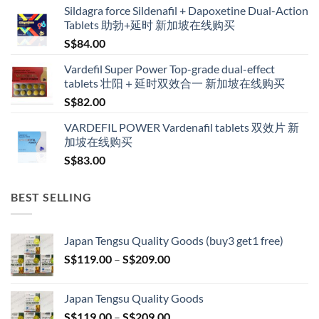
Sildagra force Sildenafil + Dapoxetine Dual-Action
S$160.00
Tablets 助勃+延时 新加坡在线购买
through
S$
84.00
S$600.00
Vardefil Super Power Top-grade dual-effect
tablets 壮阳＋延时双效合一 新加坡在线购买
S$
82.00
VARDEFIL POWER Vardenafil tablets 双效片 新
加坡在线购买
S$
83.00
BEST SELLING
Japan Tengsu Quality Goods (buy3 get1 free)
Price
S$
119.00
–
S$
209.00
range:
S$119.00
Japan Tengsu Quality Goods
through
Price
S$
119.00
–
S$
209.00
S$209.00