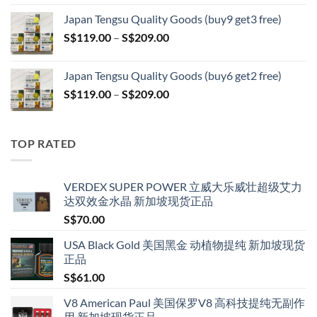
S$119.00
Japan Tengsu Quality Goods (buy9 get3 free)
through
Price
S$
119.00
–
S$
209.00
S$209.00
range:
S$119.00
Japan Tengsu Quality Goods (buy6 get2 free)
through
Price
S$
119.00
–
S$
209.00
S$209.00
range:
S$119.00
through
TOP RATED
S$209.00
VERDEX SUPER POWER 立威大乐威壮超级艾力
达双效金水晶 新加坡现货正品
S$
70.00
USA Black Gold 美国黑金 动植物提纯 新加坡现货
正品
S$
61.00
V8 American Paul 美国保罗V8 高科技提纯无副作
用 新加坡现货正品