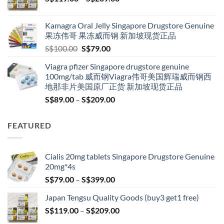
range:
S$119.00
Kamagra Oral Jelly Singapore Drugstore Genuine
through
果冻伟哥 果冻威而钢 新加坡现货正品
S$209.00
Original
Current
S$
100.00
S$
79.00
price
price
Viagra pfizer Singapore drugstore genuine
was:
is:
100mg/tab 威而钢Viagra伟哥美国辉瑞威而钢西
S$100.00.
S$79.00.
地那非片美国原厂正货 新加坡现货正品
Price
S$
89.00
–
S$
209.00
range:
S$89.00
FEATURED
through
S$209.00
Cialis 20mg tablets Singapore Drugstore Genuine
20mg*4s
Price
S$
79.00
–
S$
399.00
range:
Japan Tengsu Quality Goods (buy3 get1 free)
S$79.00
Price
S$
119.00
–
S$
209.00
through
range:
S$399.00