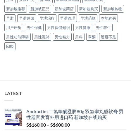
新加坡推荐
新加坡正品
新加坡药店
新加坡购买
新加坡购物
早泄
早泄原因
早泄治疗
早泄管理
早泄药物
本地购买
用户评价
男性保健
男性保健知识
男性健康
男性养生
男性功能障碍
男性滋补
男性精力
男科
睾酮
硬度不足
阳痿
LATEST
Andractim 二氢睾酮凝胶80g 双氢睾丸酮软膏 男
性器官发育外用进口药 新加坡在线购买
Price
S$
160.00
–
S$
600.00
range: