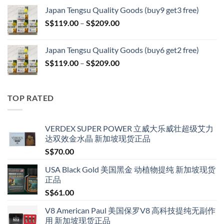
S$119.00
Japan Tengsu Quality Goods (buy9 get3 free)
through
Price
S$
119.00
–
S$
209.00
S$209.00
range:
S$119.00
Japan Tengsu Quality Goods (buy6 get2 free)
through
Price
S$
119.00
–
S$
209.00
S$209.00
range:
S$119.00
through
TOP RATED
S$209.00
VERDEX SUPER POWER 立威大乐威壮超级艾力
达双效金水晶 新加坡现货正品
S$
70.00
USA Black Gold 美国黑金 动植物提纯 新加坡现货
正品
S$
61.00
V8 American Paul 美国保罗V8 高科技提纯无副作
用 新加坡现货正品