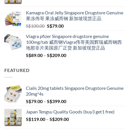
range:
S$119.00
Kamagra Oral Jelly Singapore Drugstore Genuine
through
果冻伟哥 果冻威而钢 新加坡现货正品
S$209.00
Original
Current
S$
100.00
S$
79.00
price
price
Viagra pfizer Singapore drugstore genuine
was:
is:
100mg/tab 威而钢Viagra伟哥美国辉瑞威而钢西
S$100.00.
S$79.00.
地那非片美国原厂正货 新加坡现货正品
Price
S$
89.00
–
S$
209.00
range:
S$89.00
FEATURED
through
S$209.00
Cialis 20mg tablets Singapore Drugstore Genuine
20mg*4s
Price
S$
79.00
–
S$
399.00
range:
Japan Tengsu Quality Goods (buy3 get1 free)
S$79.00
Price
S$
119.00
–
S$
209.00
through
range:
S$399.00