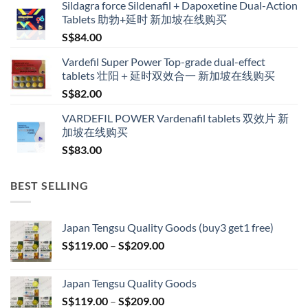
Sildagra force Sildenafil + Dapoxetine Dual-Action
S$160.00
Tablets 助勃+延时 新加坡在线购买
through
S$
84.00
S$600.00
Vardefil Super Power Top-grade dual-effect
tablets 壮阳＋延时双效合一 新加坡在线购买
S$
82.00
VARDEFIL POWER Vardenafil tablets 双效片 新
加坡在线购买
S$
83.00
BEST SELLING
Japan Tengsu Quality Goods (buy3 get1 free)
Price
S$
119.00
–
S$
209.00
range:
S$119.00
Japan Tengsu Quality Goods
through
Price
S$
119.00
–
S$
209.00
S$209.00