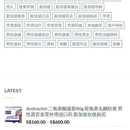
持久
效果评测
新加坡
新加坡保健品
新加坡导购
新加坡推荐
新加坡正品
新加坡药店
新加坡购买
早泄
早泄原因
早泄治疗
早泄管理
早泄药物
本地购买
用户评价
男性保健
男性保健知识
男性健康
男性养生
男性功能障碍
男性滋补
男性精力
男科
睾酮
硬度不足
购买指南
阳痿
LATEST
Andractim 二氢睾酮凝胶80g 双氢睾丸酮软膏 男
性器官发育外用进口药 新加坡在线购买
Price
S$
160.00
–
S$
600.00
range: